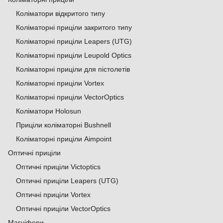
Коліматори відкритого типу
Коліматорні приціли закритого типу
Коліматорні приціли Leapers (UTG)
Коліматорні приціли Leupold Optics
Коліматорні приціли для пістолетів
Коліматорні приціли Vortex
Коліматорні приціли VectorOptics
Коліматори Holosun
Приціли коліматорні Bushnell
Коліматорні приціли Aimpoint
Оптичні приціли
Оптичні приціли Victoptics
Оптичні приціли Leapers (UTG)
Оптичні приціли Vortex
Оптичні приціли VectorOptics
Магніфери