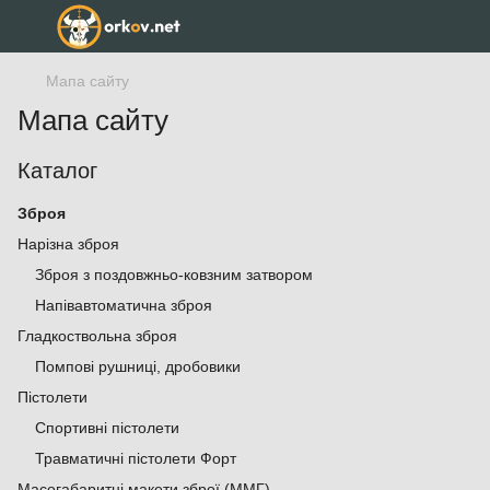
Мапа сайту
Мапа сайту
Каталог
Зброя
Нарізна зброя
Зброя з поздовжньо-ковзним затвором
Напівавтоматична зброя
Гладкоствольна зброя
Помпові рушниці, дробовики
Пістолети
Спортивні пістолети
Травматичні пістолети Форт
Масогабаритні макети зброї (ММГ)