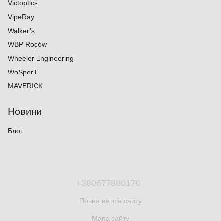
Victoptics
VipeRay
Walker’s
WBP Rogów
Wheeler Engineering
WoSporT
MAVERICK
Новини
Блог
+380677880170
Повна версія сайту
Мапа сайту