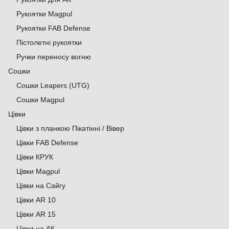
Рукоятки Magpul
Рукоятки FAB Defense
Пістолетні рукоятки
Ручки переносу вогню
Сошки
Сошки Leapers (UTG)
Сошки Magpul
Цівки
Цівки з планкою Пікатінні / Вівер
Цівки FAB Defense
Цівки КРУК
Цівки Magpul
Цівки на Сайгу
Цівки AR 10
Цівки AR 15
Цівки на АК