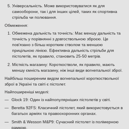
Універсальність. Може використовуватися як для
самооборони, так і для інших цілей, таких як спортивна
стрільба чи полювання.
Обмеження:
Обмежена дальність та точність: Має меншу дальність та
точність у порівнянні з довгоствольною зброєю. Це
пов'язано з більш коротким стволом та меншою
прицільною лінією. Ефективна дальність стрільби для
пістолетів, як правило, становить 25-50 метрів.
Місткість магазину: Короткостволи, як правило, мають
меншу ємність магазину, ніж інші види вогнепальної зброї.
Найбільш поширеним видом вогнепальної короткоствольної
зброї в Україні та світі є пістолет.
Найпоширеніші моделі:
Glock 19: Один із найпопулярніших пістолетів у світі.
Beretta 92FS: Класичний пістолет, який використовується в
багатьох арміях та правоохоронних органах.
Smith & Wesson M&P9: Сучасний пістолет із полімерною
рамкою.