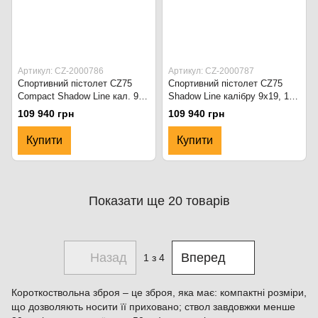
Артикул: CZ-2000786
Артикул: CZ-2000787
Спортивний пістолет CZ75
Спортивний пістолет CZ75
Compact Shadow Line кал. 9
Shadow Line калібру 9x19, 17
мм Чорний
патронів чорний
109 940 грн
109 940 грн
Купити
Купити
Показати ще 20 товарів
Назад
Вперед
1
з 4
Короткоствольна зброя – це зброя, яка має: компактні розміри,
що дозволяють носити її приховано; ствол завдовжки менше