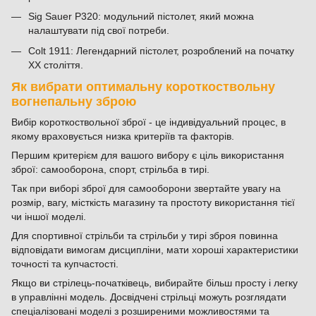
Sig Sauer P320: модульний пістолет, який можна
налаштувати під свої потреби.
Colt 1911: Легендарний пістолет, розроблений на початку
ХХ століття.
Як вибрати оптимальну короткоствольну
вогнепальну зброю
Вибір короткоствольної зброї - це індивідуальний процес, в
якому враховується низка критеріїв та факторів.
Першим критерієм для вашого вибору є ціль використання
зброї: самооборона, спорт, стрільба в тирі.
Так при виборі зброї для самооборони звертайте увагу на
розмір, вагу, місткість магазину та простоту використання тієї
чи іншої моделі.
Для спортивної стрільби та стрільби у тирі зброя повинна
відповідати вимогам дисципліни, мати хороші характеристики
точності та купчастості.
Якщо ви стрілець-початківець, вибирайте більш просту і легку
в управлінні модель. Досвідчені стрільці можуть розглядати
спеціалізовані моделі з розширеними можливостями та