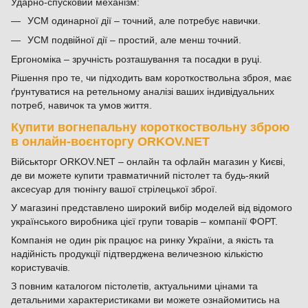
Ударно-спусковий механізм:
УСМ одинарної дії – точний, але потребує навички.
УСМ подвійної дії – простий, але менш точний.
Ергономіка – зручність розташування та посадки в руці.
Рішення про те, чи підходить вам короткоствольна зброя, має
ґрунтуватися на ретельному аналізі ваших індивідуальних
потреб, навичок та умов життя.
Купити вогнепальну короткоствольну зброю
в онлайн-воєнторгу ORKOV.NET
Військторг ORKOV.NET – онлайн та офлайн магазин у Києві,
де ви можете купити травматичний пістолет та будь-який
аксесуар для тюнінгу вашої стрілецької зброї.
У магазині представлено широкий вибір моделей від відомого
українського виробника цієї групи товарів – компанії ФОРТ.
Компанія не один рік працює на ринку України, а якість та
надійність продукції підтверджена величезною кількістю
користувачів.
З повним каталогом пістолетів, актуальними цінами та
детальними характеристиками ви можете ознайомитись на