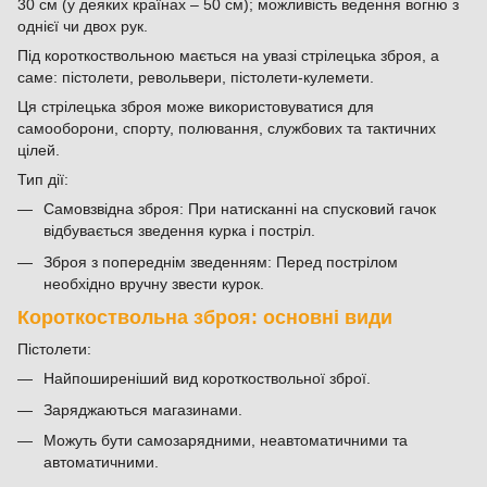
30 см (у деяких країнах – 50 см); можливість ведення вогню з
однієї чи двох рук.
Під короткоствольною мається на увазі стрілецька зброя, а
саме: пістолети, револьвери, пістолети-кулемети.
Ця стрілецька зброя може використовуватися для
самооборони, спорту, полювання, службових та тактичних
цілей.
Тип дії:
Самовзвідна зброя: При натисканні на спусковий гачок
відбувається зведення курка і постріл.
Зброя з попереднім зведенням: Перед пострілом
необхідно вручну звести курок.
Короткоствольна зброя: основні види
Пістолети:
Найпоширеніший вид короткоствольної зброї.
Заряджаються магазинами.
Можуть бути самозарядними, неавтоматичними та
автоматичними.