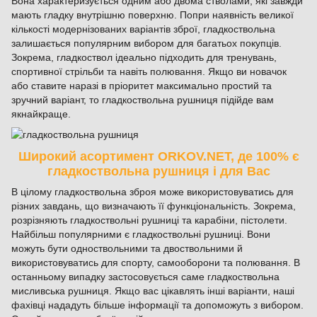
Вона характеризується одним або двома стволами, які завжди
мають гладку внутрішню поверхню. Попри наявність великої
кількості модернізованих варіантів зброї, гладкоствольна
залишається популярним вибором для багатьох покупців.
Зокрема, гладкоствол ідеально підходить для тренувань,
спортивної стрільби та навіть полювання. Якщо ви новачок
або ставите наразі в пріоритет максимально простий та
зручний варіант, то гладкоствольна рушниця підійде вам
якнайкраще.
Широкий асортимент ORKOV.NET, де 100% є
гладкоствольна рушниця і для Вас
В цілому гладкоствольна зброя може використовуватись для
різних завдань, що визначають її функціональність. Зокрема,
розрізняють гладкоствольні рушниці та карабіни, пістолети.
Найбільш популярними є гладкоствольні рушниці. Вони
можуть бути одноствольними та двоствольними й
використовуватись для спорту, самооборони та полювання. В
останньому випадку застосовується саме гладкоствольна
мисливська рушниця. Якщо вас цікавлять інші варіанти, наші
фахівці нададуть більше інформації та допоможуть з вибором.