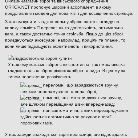
Онлайн-магазин зброї та військового спорядження
ORKOV.NET пропонує широкий асортимент, в якому
представлені і моделі для новачків, і для досвідчених стрільців.
Загалом купити гладкоствольну зброю варто з огляду на
велику кількість її переваг, як-то довговічність, оптимальна
вага, а також достатньо точна стрільба. Якщо до цієї зброї
приєднуються аксесуари, наприклад, приціли та планки, то
вони лише підвищують ефективність її використання.
У нашому магазині зброї є як спортивна, так і мисливська
гладкоствольна зброя різних калібрів та видів. В цілому за
типом перезаряди розрізняють:
переломні, що заряджаються вручну
шляхом переламування ствола зброї;
помпові, що теж заряджаються вручну,
але шляхом переміщення цівки вперед-назад;
напівавтоматичні, в яких перезаряджання
здійснюється автоматично за рахунок енергії
порохових газів.
У нас завжди знаходяться гарні пропозиції, що відповідають