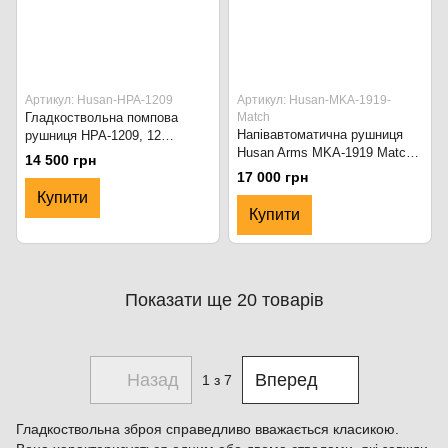
Артикул: Husan-HPA-1209
Артикул: Husan-MKA-1919-
Гладкоствольна помпова
Match
Напівавтоматична рушниця
рушниця HPA-1209, 12
Husan Arms MKA-1919 Match,
калібру, ствол 50 см.
14 500 грн
12 калібру, ствол 50 см.
Деревина
17 000 грн
Чорний
Купити
Купити
Показати ще 20 товарів
Назад
Вперед
1
з 7
Гладкоствольна зброя справедливо вважається класикою.