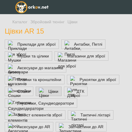
Каталог
Збройовий тюнінг
Цівки
Цівки AR 15
Приклади для зброї
Антабки, Петлі
Мушки та цілики
Магазини для зброї
Аксесуари до магазинів
Планки та кронштейни
Рукоятки для зброї
Сошки
Цівки
ДТК
Глушники, Саундмодератори
Захист елементів зброї
Тактичні ліхтарі
Аксесуари до AR
Запчастини до AR