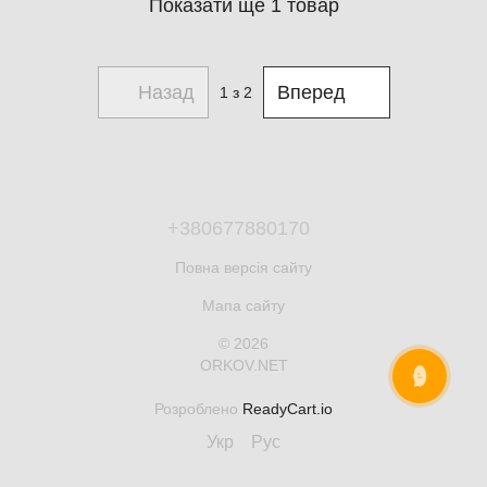
Показати ще 1 товар
Назад
Вперед
1
з 2
+380677880170
Повна версія сайту
Мапа сайту
© 2026
ORKOV.NET
ОНЛАЙН ЧАТ
Розроблено
ReadyCart.io
Укр
Рус