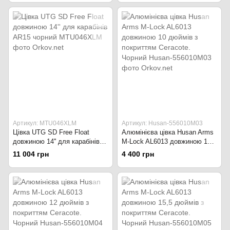
Артикул: MTU046XLM
Артикул: Husan-556010M03
Цівка UTG SD Free Float
Алюмінієва цівка Husan Arms
довжиною 14'' для карабінів
M-Lock AL6013 довжиною 10
AR15 чорний
дюймів з покриттям Ceracote.
11 004 грн
4 400 грн
Чорний