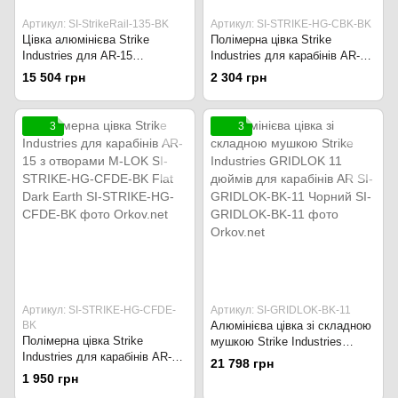
Артикул: SI-StrikeRail-135-BK
Артикул: SI-STRIKE-HG-CBK-BK
Цівка алюмінієва Strike
Полімерна цівка Strike
Industries для AR-15
Industries для карабінів AR-15
довжиною 13,5 дюймів SI-
з отворами M-LOK SI-STRIKE-
15 504 грн
2 304 грн
StrikeRail-135-BK Чорний
HG-CBK-BK Чорний
3
3
Артикул: SI-STRIKE-HG-CFDE-
Артикул: SI-GRIDLOK-BK-11
BK
Алюмінієва цівка зі складною
Полімерна цівка Strike
мушкою Strike Industries
Industries для карабінів AR-15
GRIDLOK 11 дюймів для
21 798 грн
з отворами M-LOK SI-STRIKE-
карабінів AR SI-GRIDLOK-BK-
1 950 грн
HG-CFDE-BK Flat Dark Earth
11 Чорний