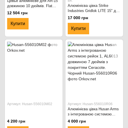
Цевьё алюмінієве для AR-15
BK
Алюмінієва цівка Strike
довжиною 10 дюймів. Flat
Industries Gridlok LITE 15" для
Dark Earth
12 504 грн
карабінів AR-15, SI-GRIDLOK-
17 000 грн
LITE-15-BK Чорний
Купити
Купити
Артикул: Husan-556010M02
Артикул: Husan-556010R06
Алюмінієва цівка Husan Arms
з інтегрованою системою
рейок 1, AL6013 довжиною 7
4 200 грн
4 000 грн
дюймів з покриттям Ceracote.