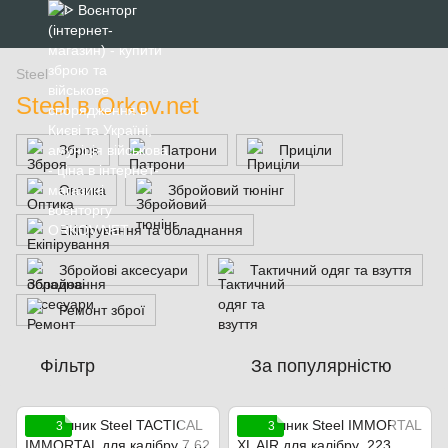
Steel
Steel в Orkov.net
Зброя
Патрони
Приціли
Оптика
Збройовий тюнінг
Екіпірування та обладнання
Збройові аксесуари
Тактичний одяг та взуття
Ремонт зброї
Фільтр
За популярністю
3
3