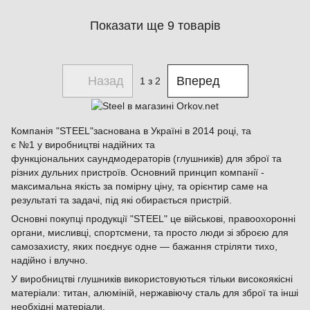
Показати ще 9 товарів
Назад
Вперед
1
з 2
Компанія "STEEL"заснована в Україні в 2014 році, та
є №1 у виробництві надійних та
функціональних саундмодераторів (глушників) для зброї та
різних дульних пристроїв. Основний принцип компанії -
максимальна якість за помірну ціну, та орієнтир саме на
результаті та задачі, під які обирається пристрій.
Основні покупці продукції "STEEL" це військові, правоохоронні
органи, мисливці, спортсмени, та просто люди зі зброєю для
самозахисту, яких поєднує одне — бажання стріляти тихо,
надійно і влучно.
У виробництві глушників використовуються тільки високоякісні
матеріали: титан, алюміній, нержавіючу сталь для зброї та інші
необхідні матеріали.