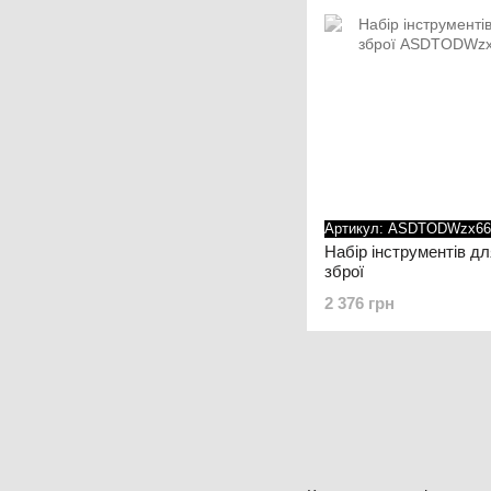
Артикул: ASDTODWzx66
Набір інструментів д
зброї
2 376 грн