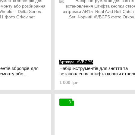
Артикул: AVBCPS
ентів зброярів для
Набір інструментів для зняття та
ремонту або
встановлення штифта кнопки ствол
ня зброї. Wheeler -
затримки AR15. Real Avid Bolt Catch
1 000 грн
Set. Чорний
3