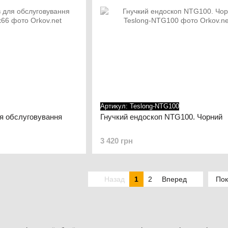
Артикул: Teslong-NTG100
ля обслуговування
Гнучкий ендоскоп NTG100. Чорний
3 420 грн
Назад
1
2
Вперед
Пок