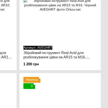
Артикул: AVEGHRT
 для
Збройовий інструмент Real Avid для
 AR10.
розблокування цівки на AR15 та M16.
Чорний
1 200 грн
Новинка
3