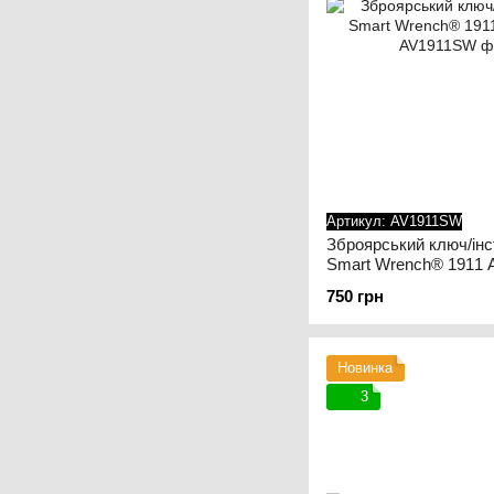
Артикул: AV1911SW
Зброярський ключ/інс
Smart Wrench® 1911 
750 грн
Новинка
3