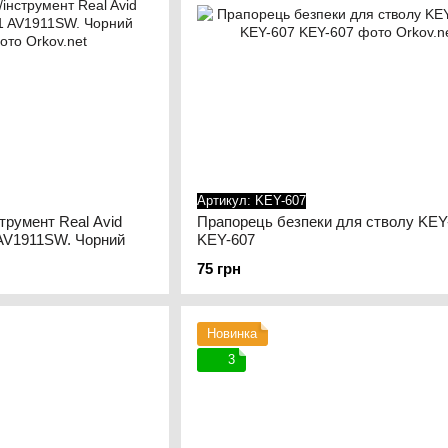
Артикул: KEY-607
трумент Real Avid
Прапорець безпеки для стволу KE
AV1911SW. Чорний
KEY-607
75 грн
Новинка
3