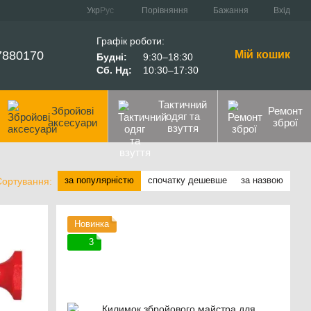
Порівняння
Укр
Рус
Бажання
Вхід
Графік роботи:
7880170
Мій кошик
Будні:
9:30–18:30
Сб. Нд:
10:30–17:30
Тактичний
Збройові
Ремонт
одяг та
аксесуари
зброї
взуття
за популярністю
спочатку дешевше
за назвою
Сортування:
Новинка
3