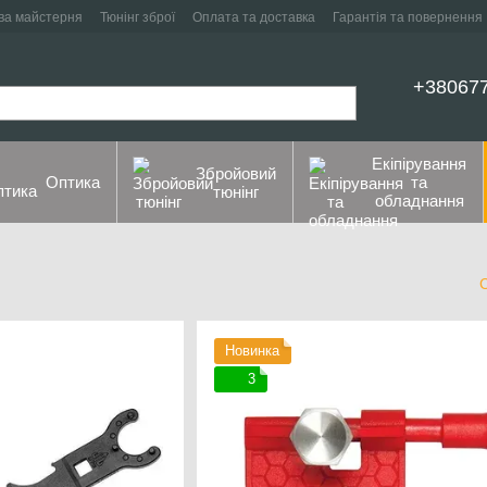
ва майстерня
Тюнінг зброї
Оплата та доставка
Гарантія та повернення
+38067
Екіпірування
Збройовий
Оптика
та
тюнінг
обладнання
Новинка
3