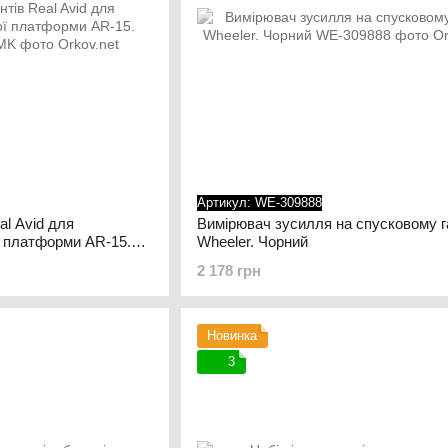
Артикул: WE-309888
al Avid для
Вимірювач зусилля на спусковому г
ї платформи AR-15.
Wheeler. Чорний
2 178 грн
Новинка
3