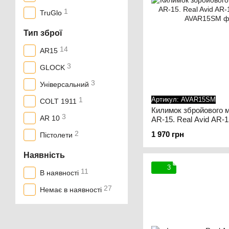
1
TruGlo
Тип зброї
14
AR15
3
GLOCK
3
Універсальний
1
Артикул: AVAR15SM
COLT 1911
Килимок збройового 
3
AR 10
AR-15. Real Avid AR-
2
1 970 грн
Пістолети
Наявність
3
11
В наявності
27
Немає в наявності