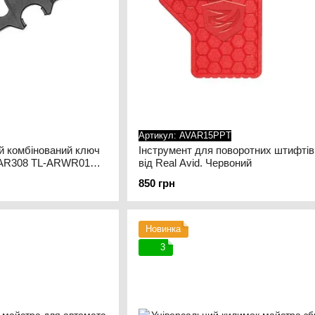
Артикул: AVAR15PPT
й комбінований ключ
Інструмент для поворотних штифті
/AR308 TL-ARWR01
від Real Avid. Червоний
850 грн
Новинка
3