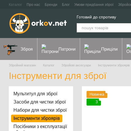
Перейти до основного контенту
Каталог
Про нас
Бренди
Блог
Умови придбання зброї
Збройо
Контакти
Договір оферти
Політика конфіденційності
Готовий до спротиву
Зброя
Патрони
Приціли
Збройний магазин
Каталог
Збройові аксесуари
Інструменти зброярів
Інструменти для зброї
Мультитул для зброї
Новинка
Засоби для чистки зброї
3
Набори для чистки зброї
Інструменти зброярів
Посібники з експлуатації