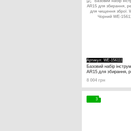
Артикул: WE-156111
Базовий набір інструм
AR15 для збирання, 
розбирання для чищен
8 004 грн
Delta Series. Чорний
3