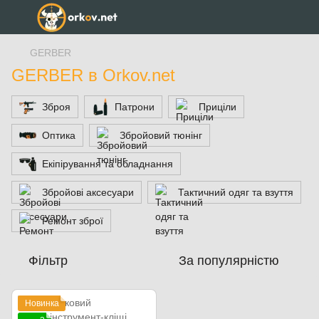
GERBER
GERBER в Orkov.net
Зброя
Патрони
Приціли
Оптика
Збройовий тюнінг
Екіпірування та обладнання
Збройові аксесуари
Тактичний одяг та взуття
Ремонт зброї
Фільтр
За популярністю
Новинка