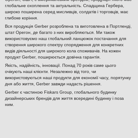
глобальне охоплення та актуальність. Спадщина Гербера,
широко поширена серед мисливців, солдатів і торговців, має
глибоке коріння.
Вся продукція Gerber розроблена та виготовлена ​​в Портленді,
штат Орегон, де багато з них виробляються. Ми також
використовуємо наш глобальний ланцюжок постачання для
створення широкого спектру спорядження для конкретних
видів діяльності для широкого кола споживачів. На кожен
продукт Gerber, поширюється довічна гарантія.
Якість, надійність, інновації. Понад 70 років саме цього
очікують наші клієнти. Незалежно від того, чи
використовуються наші продукти для економії часу, порятунку
дня або життя, Gerber завжди надасть рішення.
Gerber є частиною Fiskars Group, глобального будинку
дизайнерських брендів для життя всередині будинку і поза
ним.