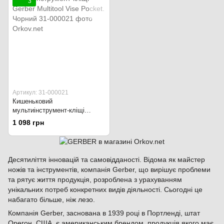
3
Артикул: 31-000021
Кишеньковий
мультиінструмент-кліщі
Gerber Multitool Vise Pocket.
1 098 грн
Чорний
Десятиліття інновацій та самовідданості. Відома як майстер
ножів та інструментів, компанія Gerber, що вирішує проблеми
та рятує життя продукція, розроблена з урахуванням
унікальних потреб конкретних видів діяльності. Сьогодні це
набагато більше, ніж лезо.
Компанія Gerber, заснована в 1939 році в Портленді, штат
Орегон, США, є американським брендом, продукція якого має