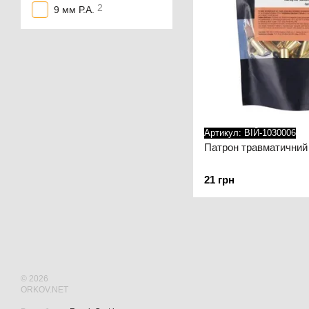
2
9 мм Р.А.
Артикул: ВІЙ-1030006
Патрон травматичний В
21 грн
© 2026
ORKOV.NET