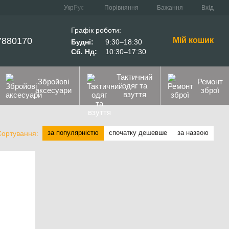
Порівняння
Укр
Рус
Бажання
Вхід
Графік роботи:
7880170
Мій кошик
Будні:
9:30–18:30
Сб. Нд:
10:30–17:30
Тактичний
Збройові
Ремонт
одяг та
аксесуари
зброї
взуття
за популярністю
спочатку дешевше
за назвою
Сортування: