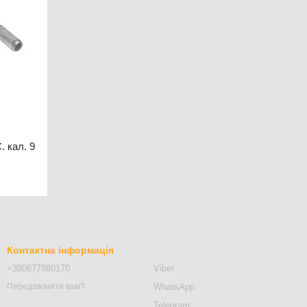
 кал. 9
Контактна інформація
+380677880170
Viber
WhatsApp
Передзвонити вам?
Telegram