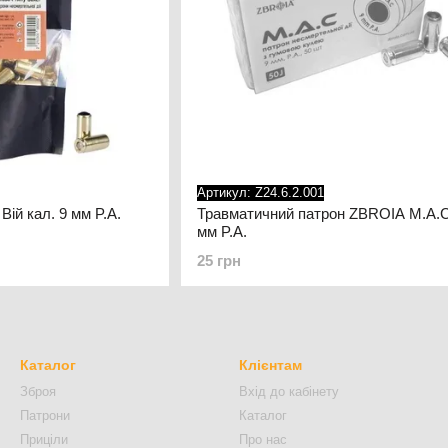
Артикул: Z24.6.2.001
ій кал. 9 мм P.A.
Травматичний патрон ZBROIA M.A.C.
мм P.A.
25 грн
Каталог
Клієнтам
Зброя
Вхід до кабінету
Патрони
Каталог
Приціли
Про нас