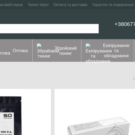
ва майстерня
Тюнінг зброї
Оплата та доставка
Гарантія та повернення
+38067
Екіпірування
Збройовий
Оптика
та
тюнінг
обладнання