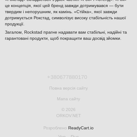
це концепція, якої цей бренд завжди дотримувався — бути
твердим і непорушним, як камінь. «Стійка», якої завжди
дотримується Рокстад, символізує високу стабільність нашої
продукції.
Загалом, Rockstad прагне надавати вам стабільні, надійні та
гарантовані продукти, щоб покращити ваш досвід зйомки.
+380677880170
Повна версія сайту
Мапа сайту
© 2026
ORKOV.NET
Розроблено
ReadyCart.io