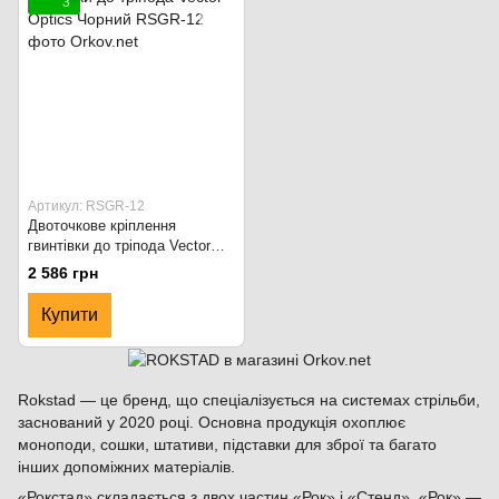
3
Артикул: RSGR-12
Двоточкове кріплення
гвинтівки до тріпода Vector
Optics Чорний
2 586 грн
Купити
Rokstad — це бренд, що спеціалізується на системах стрільби,
заснований у 2020 році. Основна продукція охоплює
моноподи, сошки, штативи, підставки для зброї та багато
інших допоміжних матеріалів.
«Рокстад» складається з двох частин «Рок» і «Стенд». «Рок» —