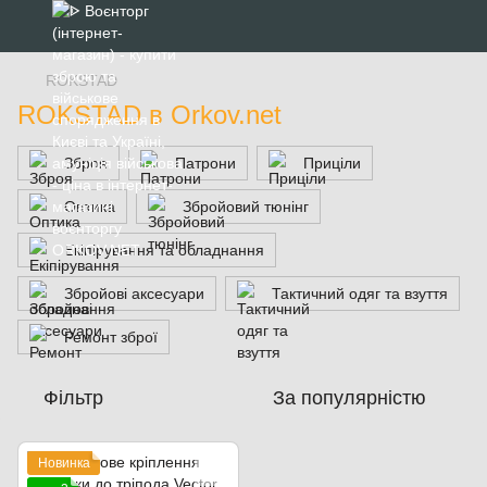
ROKSTAD
ROKSTAD в Orkov.net
Зброя
Патрони
Приціли
Оптика
Збройовий тюнінг
Екіпірування та обладнання
Збройові аксесуари
Тактичний одяг та взуття
Ремонт зброї
Фільтр
За популярністю
Новинка