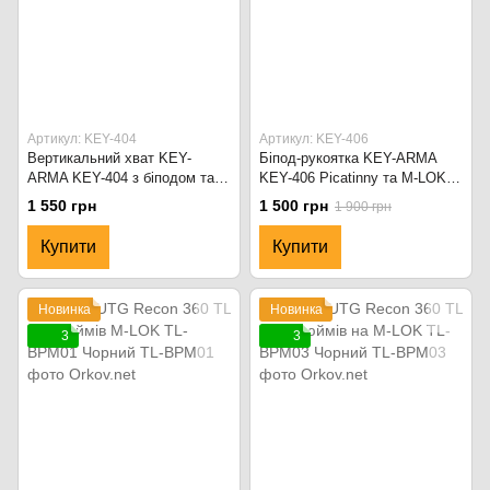
Артикул: KEY-404
Артикул: KEY-406
Вертикальний хват KEY-
Біпод-рукоятка KEY-ARMA
ARMA KEY-404 з біподом та
KEY-406 Picatinny та M-LOK з
поворотом ±15°
складними ногами
1 550 грн
1 500 грн
1 900 грн
Купити
Купити
Новинка
Новинка
3
3