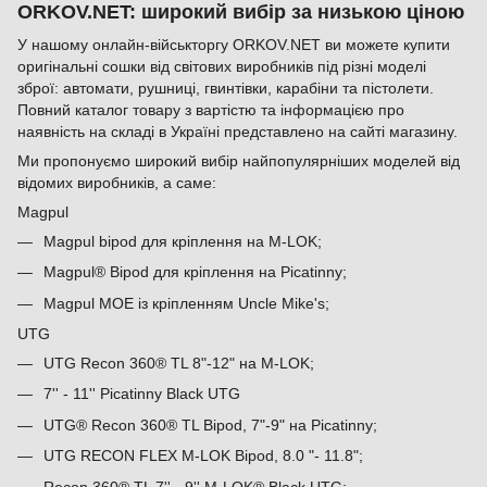
ORKOV.NET: широкий вибір за низькою ціною
У нашому онлайн-військторгу ORKOV.NET ви можете купити
оригінальні сошки від світових виробників під різні моделі
зброї: автомати, рушниці, гвинтівки, карабіни та пістолети.
Повний каталог товару з вартістю та інформацією про
наявність на складі в Україні представлено на сайті магазину.
Ми пропонуємо широкий вибір найпопулярніших моделей від
відомих виробників, а саме:
Magpul
Magpul bipod для кріплення на M-LOK;
Magpul® Bipod для кріплення на Picatinny;
Magpul MOE із кріпленням Uncle Mike's;
UTG
UTG Recon 360® TL 8"-12" на M-LOK;
7'' - 11'' Picatinny Black UTG
UTG® Recon 360® TL Bipod, 7"-9" на Picatinny;
UTG RECON FLEX M-LOK Bipod, 8.0 "- 11.8";
Recon 360® TL 7'' - 9'' M-LOK® Black UTG;