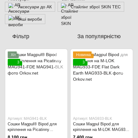
Аксесуари до АК
Стайлінг зброї SKIN TEC
Інші вироби
Фільтр
За популярністю
Хіт
Новинка
3
3
Артикул: MAG941-BLK
Артикул: MAG933-BLK
Сошки Magpul® Bipod для
Сошки Magpul Bipod для
кріплення на Picatinny
кріплення на M-LOK MAG933-
MAG941-FDE
FDE Flat Dark Earth
8 100 грн
7 400 грн