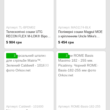
Артикул: TL-BPDM02
Артикул: MAG1174-BLK
Телескопічні сошки UTG
Полімерні сошки Magpul MOE
RECON FLEX M-LOK® Bipod,
з кріпленням Uncle Mike's
8.0"-11.8" на M-LOK TL-
MAG1174-FDE Flat Dark Earth
5 904 грн
5 454 грн
BPDM02 Чорний
3
3
Артикул: Caldwell - 101600
Артикул: ROME-Basis-182-255