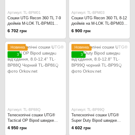
Артикул: TL-BPM01
Артикул: TL-BPM03
Сошки UTG Recon 360 TL 7-9
Сошки UTG Recon 360 TL 8-12
дюймів M-LOK TL-BPM01
дюймів на M-LOK TL-BPM03
Чорний
Чорний
6 702 грн
6 900 грн
Новинка
Новинка
3
3
Артикул: TL-BP88Q
Артикул: TL-BP99Q
Телескопічні сошки UTG®
Телескопічні сошки UTG®
Tactical OP Bipod швидке
Super Duty Bipod швидке
від'єдання, 8.0-12.4" TL-
від'єдання, 8.0-12.8" TL-
4 950 грн
4 602 грн
BP88Q Чорний
BP99Q чорний