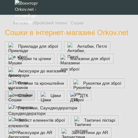
Каталог
Збройовий тюнінг
Сошки
Сошки в інтернет-магазині Orkov.net
Приклади для зброї
Антабки, Петлі
Мушки та цілики
Магазини для зброї
Аксесуари до магазинів
Планки та кронштейни
Рукоятки для зброї
Сошки
Цівки
ДТК
Глушники, Саундмодератори
Захист елементів зброї
Тактичні ліхтарі
Аксесуари до AR
Запчастини до AR