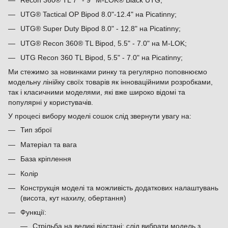
UTG® Tactical OP Bipod 8.0"-12.4" на Picatinny;
UTG® Super Duty Bipod 8.0" - 12.8" на Picatinny;
UTG® Recon 360® TL Bipod, 5.5" - 7.0" на M-LOK;
UTG Recon 360 TL Bipod, 5.5" - 7.0" на Picatinny;
Ми стежимо за новинками ринку та регулярно поповнюємо
модельну лінійку своїх товарів як інноваційними розробками,
так і класичними моделями, які вже широко відомі та
популярні у користувачів.
У процесі вибору моделі сошок слід звернути увагу на:
Тип зброї
Матеріал та вага
База кріплення
Колір
Конструкція моделі та можливість додаткових налаштувань
(висота, кут нахилу, обертання)
Функції:
Стрільба на великі відстані: слід вибрати модель з