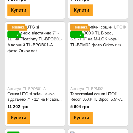
Купити
Купити
Новинка
Новинка
3
3
Артикул: TL-BPOB01-A
Артикул: TL-BPM02
Сошки UTG зі збільшеною
Телескопічні сошки UTG®
відстанню 7" - 11" на Picatinny
Recon 360® TL Bipod, 5.5"-7.0"
TL-BPOB01-A чорний
на M-LOK чорні
11 202 грн
5 604 грн
Купити
Купити