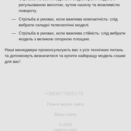
регульованою висотою, кутом нахилу та можливістю
повороту.
Стрільба в умовах, коли важлива компактність: слід
вибрати складні телескопічні моделі.
Стрільба в умовах, коли важлива стійкість: слід вибрати
модель з великою опорною площею.
Наші менеджери проконсультують вас з усіх технічних питань
та допоможуть визначитися та купити найкращу модель сошки
для вас!
+380677880170
Повна версія сайту
Мапа сайту
© 2026
ORKOV.NET