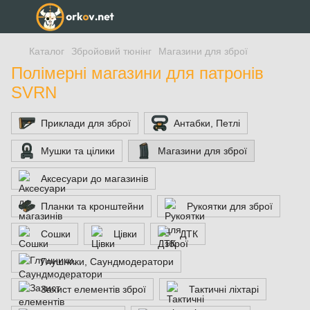
Каталог
Збройовий тюнінг
Магазини для зброї
Полімерні магазини для патронів
SVRN
Приклади для зброї
Антабки, Петлі
Мушки та цілики
Магазини для зброї
Аксесуари до магазинів
Планки та кронштейни
Рукоятки для зброї
Сошки
Цівки
ДТК
Глушники, Саундмодератори
Захист елементів зброї
Тактичні ліхтарі