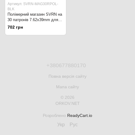
Артикул: SVRN-MAG30RPOL-
BLK
Полімерний магазин SVRN на
30 патронів 7.62x39mm для
AK47/AKM. Чорний
702 грн
+380677880170
Повна версія сайту
Мапа сайту
© 2026
ORKOV.NET
Розроблено
ReadyCart.io
Укр
Рус