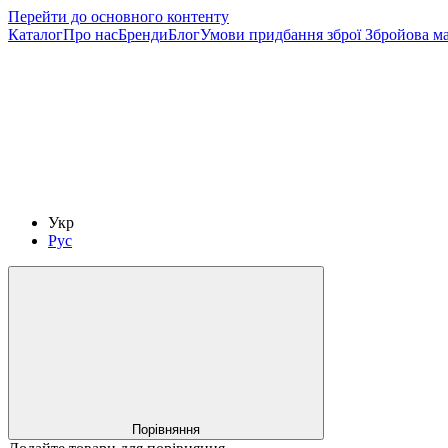
Перейти до основного контенту
Каталог
Про нас
Бренди
Блог
Умови придбання зброї
Збройова м
Укр
Рус
Порівняння