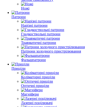
Ножі
Патрони
Нарізні патрони
Гладкоствольні патрони
Травматичні патрони
Патрони холодного пристрілювання
Фальшпатрони
Приціли
Коліматорні приціли
Оптичні приціли
Магніфери
Лазерні поцілювачі