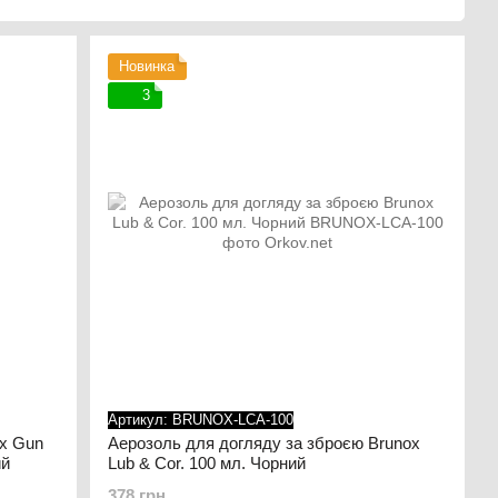
ломований хімік, директор та власник ЕНВІРО-ХЕМІ АГ, зміг
ентований у Європі продукт, перетворювач іржі та
Новинка
ку. Це стало початком для марки BRUNOX® Epoxy®.
3
 створено акціонерне товариство - BRUNOX АГ, що
ахунок серії засобів профілактики проти виникнення іржі,
 LUB & COR і BRUNOX IX-100.
ionsschutz ГмбХ в Інгольштадті, Німеччина.
асобом догляду за ножами BRUNOX® Lubri-Food®.
лено нову продукцію для велосипедів, а також засоби для
ості застосовується багатьма компаніями. Ось лише деякі з
GO, Mercedes DIAMLER CHRYSLER, Philippe Patek S.A,
Артикул: BRUNOX-LCA-100
ж 50 країн, за продаж відповідає активна та
ox Gun
Аерозоль для догляду за зброєю Brunox
ий
Lub & Cor. 100 мл. Чорний
ьш ніж заслужене місце на світовому ринку.
378 грн