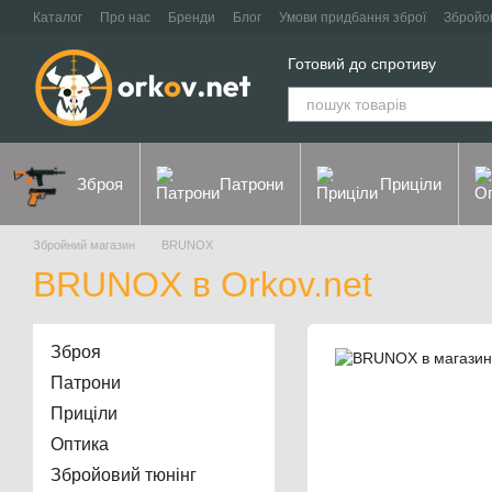
Перейти до основного контенту
Каталог
Про нас
Бренди
Блог
Умови придбання зброї
Збройо
Контакти
Договір оферти
Політика конфіденційності
Готовий до спротиву
Зброя
Патрони
Приціли
Збройний магазин
BRUNOX
BRUNOX в Orkov.net
Зброя
Патрони
Приціли
Оптика
Збройовий тюнінг