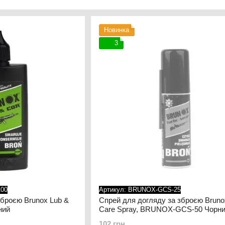
Прорив стався у 1985 році, коли Бруно Лібергер, дип
представити абсолютну новинку — свій перший, запат
Новинка
епоксидний ґрунт у зручному аерозольному балончи
3
У 1994 році спеціально для продукції BRUNOX® було
знаходиться в Ешенбаху, Санкт-Галлен.
У 1995 році асортимент продукції було розширено за р
до якої входять марки BRUNOX Turbo-Spray, BRUNOX
У 1996 році було засновано компанію BRUNOX® Korros
У 1999 році асортимент продукції був доповнений з
У наступні роки і до сьогодні на ринку було представ
догляду за зброєю.
За минулі роки продукція BRUNOX за рахунок своєї як
них: ABB Corporate Research Ltd., BMW AG, FIAT, LE
ROLEX Industry S.A. AG
100
Артикул: BRUNOX-GCS-25
Сьогодні продукція BRUNOX® експортується у більш ні
зброєю Brunox Lub &
Спрей для догляду за зброєю Brun
ний
Care Spray, BRUNOX-GCS-50 Чорн
клієнтоорієнтована команда, а сам продукт займає біл
102 грн