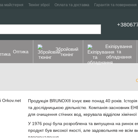
ва майстерня
Тюнінг зброї
Оплата та доставка
Гарантія та повернення
+38067
Екіпірування
Збройовий
Оптика
та
тюнінг
обладнання
Продукція BRUNOX® існує вже понад 40 років. Історія
та дослідницькою діяльністю. Компанія-засновник Е
для очищення стічних вод, керувала відділом хімічної
У 1976 році була розроблена та випущена на ринок 
продукт був високої якості, але задовольняв не всім
вдосконалення.