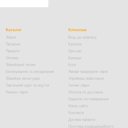
Каталог
Клієнтам
Зброя
Вхід до кабінету
Патрони
Каталог
Приціли
Про нас
Оптика
Бренди
Збройовий тюнінг
Блог
Екіпірування та обладнання
Умови придбання зброї
Збройові аксесуари
Збройова майстерня
Тактичний одяг та взуття
Тюнінг зброї
Ремонт зброї
Оплата та доставка
Гарантія та повернення
Мапа сайту
Контакти
Договір оферти
Політика конфіденційності