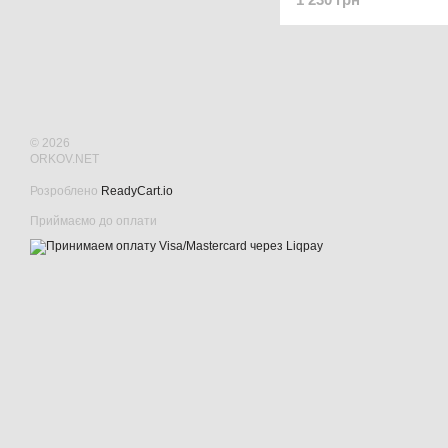
Червоний
© 2026
ORKOV.NET
Розроблено
ReadyCart.io
Приймаємо до оплати