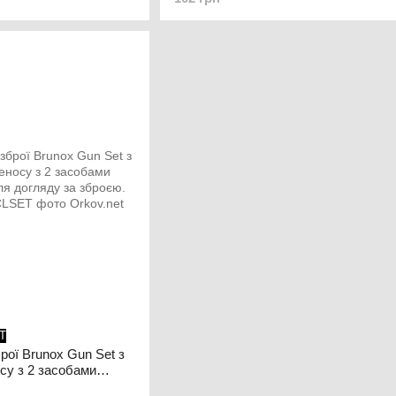
T
рої Brunox Gun Set з
су з 2 засобами
я догляду за зброєю.