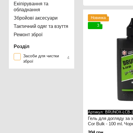
Екіпірування та
обладнання
Збройові аксесуари
Новинка
3
Тактичний одяг та взуття
Ремонт зброї
Розділ
Засоби для чистки
4
зброї
Артикул: BRUNOX-LCB-
Гель для догляду за 
Cor Bulk - 100 ml. Чор
204 грн