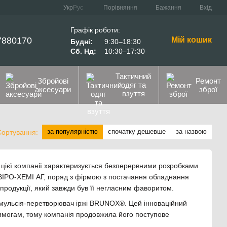
Порівняння
Укр
Рус
Бажання
Вхід
Графік роботи:
7880170
Мій кошик
Будні:
9:30–18:30
Сб. Нд:
10:30–17:30
Тактичний
Збройові
Ремонт
одяг та
аксесуари
зброї
взуття
за популярністю
спочатку дешевше
за назвою
Сортування:
 цієї компанії характеризується безперервними розробками
НВІРО-ХЕМІ АГ, поряд з фірмою з постачання обладнання
 продукції, який завжди був її негласним фаворитом.
емульсія-перетворювач іржі BRUNOX®. Цей інноваційний
 вимогам, тому компанія продовжила його поступове