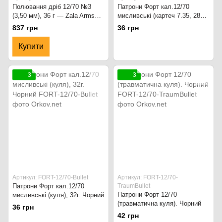
Полювання дріб 12/70 №3
Патрони Форт кал.12/70
(3,50 мм), 36 г — Zala Arms
мисливські (картеч 7.35, 28
Express Line 12/70 №3 (3,50
гр.). Синій
837 грн
36 грн
мм) наважка 36 г, 25 патронів
Купити
3
3
Артикул: FORT-12/70-Bullet
Артикул: FORT-12/70-
Патрони Форт кал.12/70
TraumBullet
Патрони Форт 12/70
мисливські (куля), 32г. Чорний
(травматична куля). Чорний
36 грн
42 грн