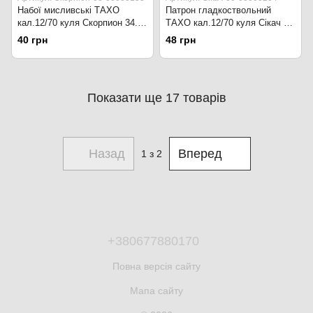
Набої мисливські ТАХО
Патрон гладкоствольний
кал.12/70 куля Скорпион 34.7
ТАХО кал.12/70 куля Сікач 32
г. Чорний
г. Прозорий
40 грн
48 грн
Показати ще 17 товарів
Назад
Вперед
1
з 2
+380677880170
Повна версія сайту
Мапа сайту