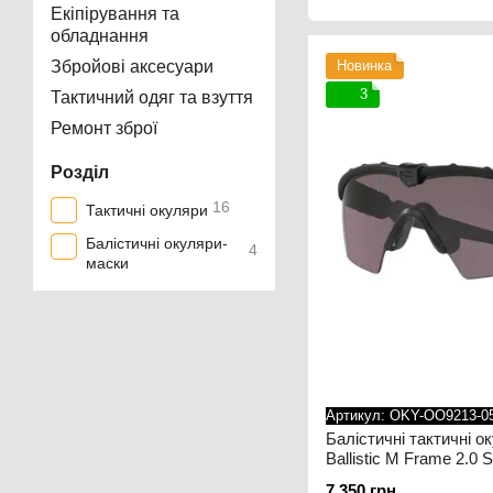
Екіпірування та
обладнання
Збройові аксесуари
Новинка
3
Тактичний одяг та взуття
Ремонт зброї
Розділ
16
Тактичні окуляри
Балістичні окуляри-
4
маски
Артикул: OKY-OO9213-0
Балістичні тактичні о
Ballistic M Frame 2.0 S
Prizm Grey Колір опр
7 350 грн