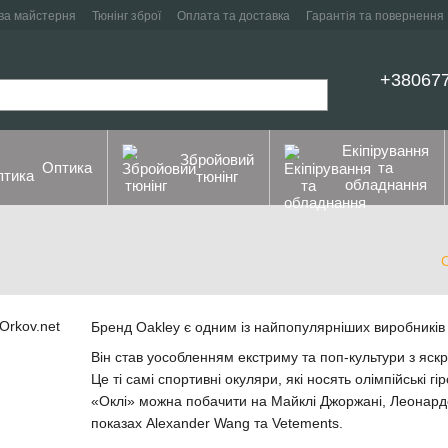
ва майстерня
Тюнінг зброї
Оплата та доставка
Гарантія та повернення
+38067
Екіпірування
Збройовий
Оптика
та
тюнінг
обладнання
Бренд Oakley є одним із найпопулярніших виробників 
Він став уособленням екстриму та поп-культури з яс
Це ті самі спортивні окуляри, які носять олімпійські
«Оклі» можна побачити на Майклі Джоржані, Леонардо
показах Alexander Wang та Vetements.