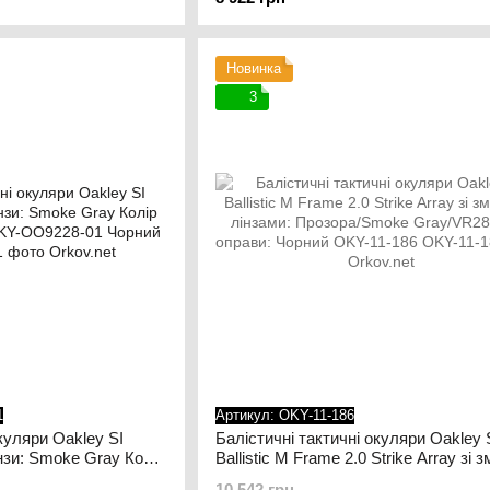
Bone OKY-OO7035-07 Dark Bone
Новинка
3
1
Артикул: OKY-11-186
окуляри Oakley SI
Балістичні тактичні окуляри Oakley 
нзи: Smoke Gray Колір
Ballistic M Frame 2.0 Strike Array зі 
 OKY-OO9228-01
лінзами: Прозора/Smoke Gray/VR28 
10 542 грн