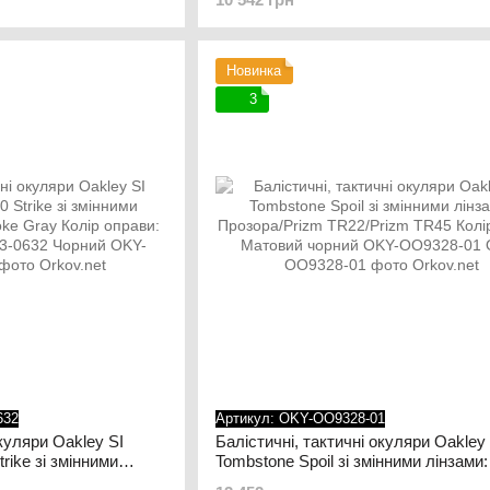
оправи: Чорний OKY-11-186
Новинка
3
632
Артикул: OKY-OO9328-01
окуляри Oakley SI
Балістичні, тактичні окуляри Oakley 
trike зі змінними
Tombstone Spoil зі змінними лінзами:
ke Gray Колір оправи:
Прозора/Prizm TR22/Prizm TR45 Кол