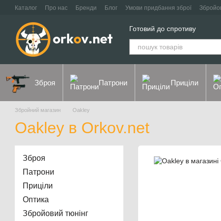
Перейти до основного контенту
Каталог
Про нас
Бренди
Блог
Умови придбання зброї
Збройо
Контакти
Договір оферти
Політика конфіденційності
Готовий до спротиву
Зброя
Патрони
Приціли
Збройний магазин
Oakley
Oakley в Orkov.net
Зброя
Патрони
Приціли
Оптика
Збройовий тюнінг