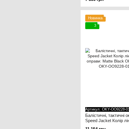
OO9213-0532 Чорний
Новинка
3
Артикул: OKY-OO9228-0
Балістичні, тактичні 
Speed Jacket Колір лі
оправи: Matte Black
11 154 грн