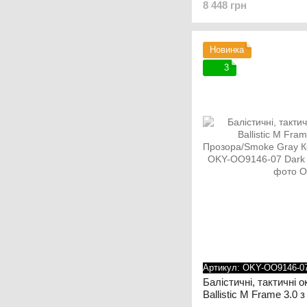
8 448 грн
Tan OKY-OO9296-07 Te
Новинка
3
Артикул: OKY-OO9146-0
Балістичні, тактичні 
Ballistic M Frame 3.0 з
Прозора/Smoke Gray К