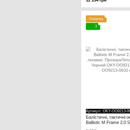
Чорний
Новинка
3
Артикул: OKY-OO9213-0
Балістичні, тактичні 
Ballistic M Frame 2.0 S
лінзами: Прозора/Smo