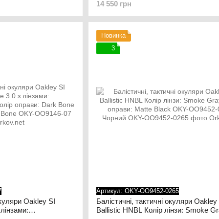
14 550 грн
rrain Tan
TR22/Prizm TR45 Колір оправи: Terra
OKY-OO9296-1144 Terrain Tan
Новинка
3
7
Артикул: OKY-OO9452-0265
окуляри Oakley SI
Балістичні, тактичні окуляри Oakley 
 лінзами:
Ballistic HNBL Колір лінзи: Smoke G
олір оправи: Dark
Колір оправи: Matte Black OKY-OO9