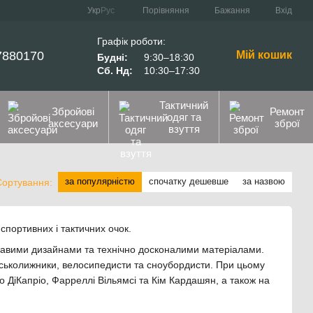
Порівняння
Укр
Рус
Бажання
Вхід
Графік роботи:
7880170
Мій кошик
Будні:
9:30–18:30
Сб. Нд:
10:30–17:30
Тактичний
Збройові
Ремонт
одяг та
аксесуари
зброї
взуття
за популярністю
спочатку дешевше
за назвою
Сортування:
спортивних і тактичних очок.
кравими дизайнами та технічно досконалими матеріалами.
 гірськолижники, велосипедисти та сноубордисти. При цьому
 ДіКапріо, Фарреллі Вільямсі та Кім Кардашян, а також на