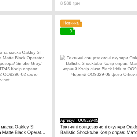
8 580 грн
 Dark Bone
0265 Чорний
Новинка
3
Артикул: OO9329-05
 маска Oakley SI
Тактичні сонцезахисні окуляри Oakle
a Matte Black Operator
Ballistic Shocktube Колір оправ: Мат