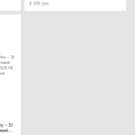
6 150 грн
оправи: Matte Black OKY-OO9213-03
Чорний
y – SI
овий