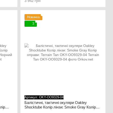
3 942 грн
8-01
Новинка
3
Артикул: OKY-OO9329-04
Балістичні, тактичні окуляри Oakley
лір
Shocktube Колір лінзи: Smoke Gray Колір
оправи: Terrain Tan OKY-OO9329-04 Terrain