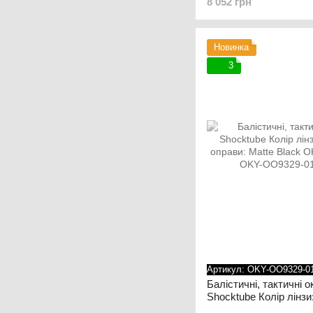
8 052 грн
Чорний OKY-OO9213-
Новинка
3
Артикул: OKY-OO9329-0
Балістичні, тактичні 
Shocktube Колір лінз
оправи: Matte Black