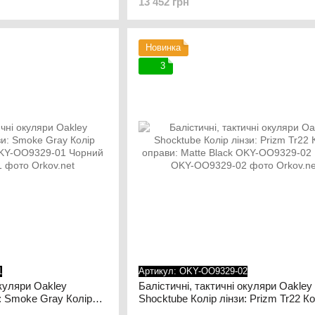
13 452 грн
0632 Чорний
оправ: Матовий чорний OKY-OO932
Новинка
3
1
Артикул: OKY-OO9329-02
окуляри Oakley
Балістичні, тактичні окуляри Oakley
и: Smoke Gray Колір
Shocktube Колір лінзи: Prizm Tr22 Ко
 OKY-OO9329-01
оправи: Matte Black OKY-OO9329-02