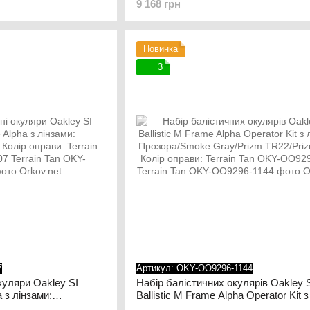
9 168 грн
Чорний
Новинка
3
7
Артикул: OKY-OO9296-1144
окуляри Oakley SI
Набір балістичних окулярів Oakley 
a з лінзами:
Ballistic M Frame Alpha Operator Kit з
олір оправи: Terrain
лінзами: Прозора/Smoke Gray/Prizm