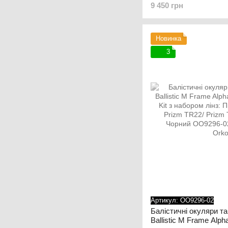
9 450 грн
Bone OKY-OO9146-07
Новинка
3
Артикул: OO9296-02
Балістичні окуляри та
Ballistic M Frame Alph