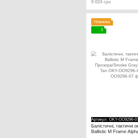
9 024 грн
Чорний
Новинка
3
Артикул: OKY-OO9296-0
Балістичні, тактичні 
Ballistic M Frame Alph
Прозора/Smoke Gray К