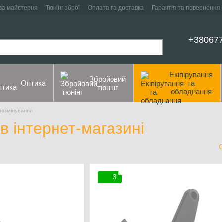
ва майстерня
Тюнінг зброї
Оплата та доставка
Гарантія та повернення
+38067
Екіпірування
Збройовий
Оптика
та
тюнінг
обладнання
розмінування
в інтернет-магазині
3