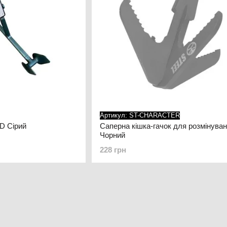
Артикул: ST-CHARACTER
D Сірий
Саперна кішка-гачок для розмінуван
Чорний
228 грн