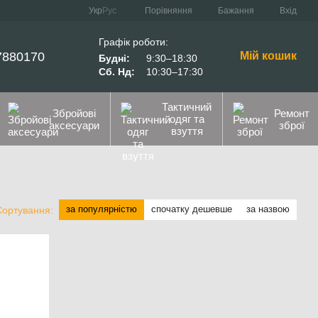
Порівняння
Укр
Рус
Бажання
Вхід
Графік роботи:
7880170
Мій кошик
Будні:
9:30–18:30
Сб. Нд:
10:30–17:30
Тактичний
Збройові
Ремонт
одяг та
аксесуари
зброї
взуття
за популярністю
спочатку дешевше
за назвою
Сортування: