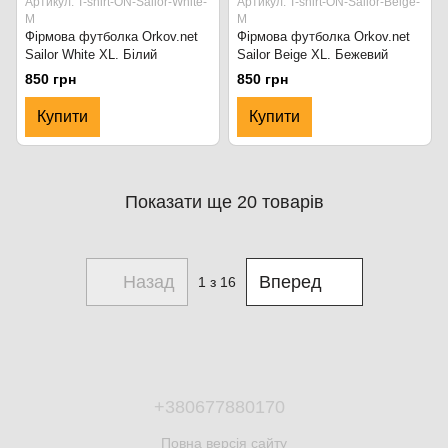
Артикул: T-shirt-ON-Sailor-White-
Артикул: T-shirt-ON-Sailor-Beige-
M
M
Фірмова футболка Orkov.net
Фірмова футболка Orkov.net
Sailor White XL. Білий
Sailor Beige XL. Бежевий
850 грн
850 грн
Купити
Купити
Показати ще 20 товарів
Назад
Вперед
1
з 16
+380677880170
Повна версія сайту