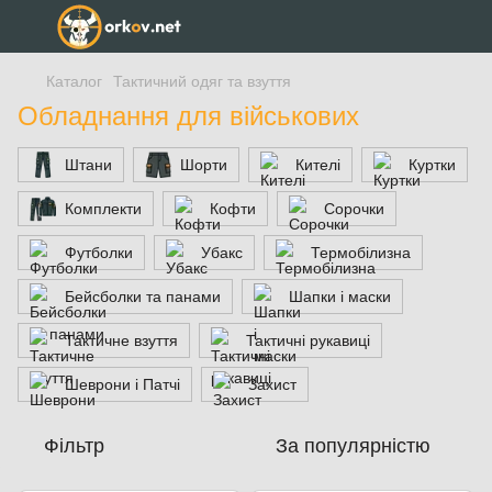
Каталог
Тактичний одяг та взуття
Обладнання для військових
Штани
Шорти
Кителі
Куртки
Комплекти
Кофти
Сорочки
Футболки
Убакс
Термобілизна
Бейсболки та панами
Шапки і маски
Тактичне взуття
Тактичні рукавиці
Шеврони і Патчі
Захист
Фільтр
За популярністю