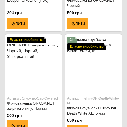
Шеврон Orkov.net (ПВХ)
Фірмова кепка ORKOV.NET.
Чорний
204 грн
500 грн
Купити
Купити
Власне виробництво
Хіт
Власне виробництво
Артикул: Orkovnet-Cap-Covered
Артикул: T-shirt-ON-Death-White-
Фірмова кепка ORKOV.NET
M
Фірмова футболка Orkov.net
закритого типу. Чорний
Death White XL. Білий
500 грн
850 грн
Купити