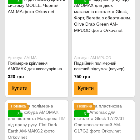
3
3
Артикул: AM-MA
Артикул: AM-MPUOD
Полімерне кріплення
Подвійний полімерний
AMOMAX для аксесуарів на
поясний підсумок (паучер)
систему MOLLE. Чорний
AMOMAX для двох магазинів
320 грн
750 грн
пістолета Glock, Форт, Beretta
з обертанням. Olive Drab
Купити
Купити
Green
Новинка
Новинка
3
3