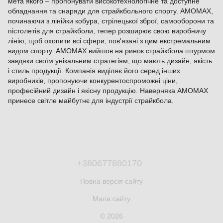
мета якого – пропонувати високотехнологічне та доступне
обладнання та снаряди для страйкбольного спорту. AMOMAX,
починаючи з лінійки кобура, стрілецької зброї, самооборони та
пістолетів для страйкболи, тепер розширює свою виробничу
лінію, щоб охопити всі сфери, пов'язані з цим екстремальним
видом спорту. AMOMAX вийшов на ринок страйкбола штурмом
завдяки своїм унікальним стратегіям, що мають дизайн, якість
і стиль продукції. Компанія виділяє його серед інших
виробників, пропонуючи конкурентоспроможні ціни,
професійний дизайн і якісну продукцію. Наверняка AMOMAX
принесе світле майбутнє для індустрії страйкбола.
+380677880170
Повна версія сайту
Мапа сайту
© 2026