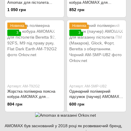
Amomax для пістолета
кобура AMOMAX для
Токарєва ТТ. Чорний
пістолетів Glock 19/23/32/19X
1 050 грн
852 грн
під праву руку. Flat Dark Earth
Новинка
Новинка
3
3
Артикул: AM-T92G2
Артикул: AM-SMP-UB2
Жорстка полімерна поясна
Одинарний полімерний
кобура AMOMAX для
підсумок (паучер) AMOMAX
пістолетів Beretta 92, 92FS,
для магазину пістолета ПМ
804 грн
600 грн
M9 під праву руку. Flat Dark
(Макаров), Glock, Форт,
Earth
Beretta з обертанням. Чорний
AMOMAX був заснований у 2018 році як розвиваючий бренд,