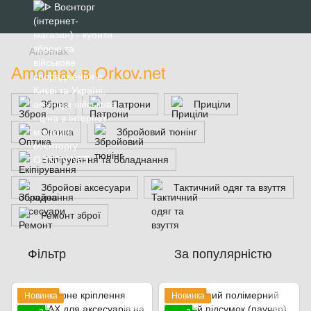
Amomax
Amomax в Orkov.net
Зброя
Патрони
Приціли
Оптика
Збройовий тюнінг
Екіпірування та обладнання
Збройові аксесуари
Тактичний одяг та взуття
Ремонт зброї
Фільтр
За популярністю
Новинка
Новинка