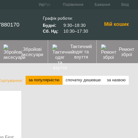
Порівняння
Укр
Рус
Бажання
Вхід
Графік роботи:
7880170
Мій кошик
Будні:
9:30–18:30
Сб. Нд:
10:30–17:30
Тактичний
Збройові
Ремонт
одяг та
аксесуари
зброї
взуття
за популярністю
спочатку дешевше
за назвою
Сортування: