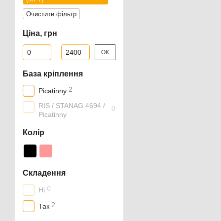
Очистити фільтр
Ціна, грн
Від Ціна, грн
До Ціна, грн
ОК
База кріплення
2
Picatinny
RIS / STANAG 4694 /
0
Picatinny
Колір
Складення
0
Ні
2
Так