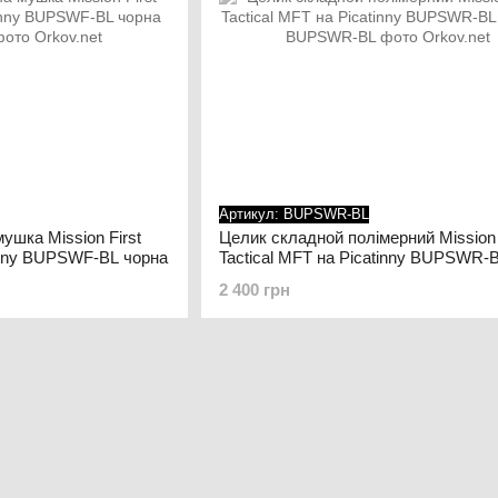
Артикул: BUPSWR-BL
ушка Mission First
Целик складной полімерний Mission 
tinny BUPSWF-BL чорна
Tactical MFT на Picatinny BUPSWR-
Чорний
2 400 грн