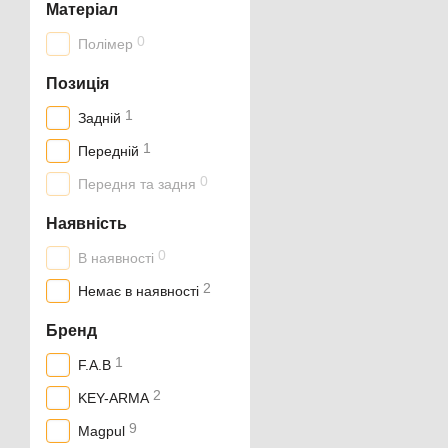
Матеріал
0
Полімер
Позиція
1
Задній
1
Передній
0
Передня та задня
Наявність
0
В наявності
2
Немає в наявності
Бренд
1
F.A.B
2
KEY-ARMA
9
Magpul