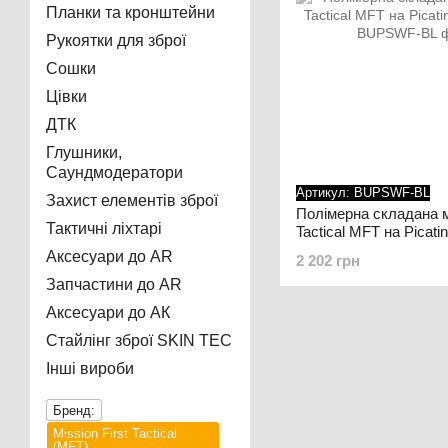
Планки та кронштейни
Рукоятки для зброї
Сошки
Цівки
ДТК
Глушники,
Саундмодератори
Артикул: BUPSWF-BL
Захист елементів зброї
Полімерна складана м
Тактичні ліхтарі
Tactical MFT на Pica
Аксесуари до AR
2 202 грн
Запчастини до AR
Аксесуари до АК
Стайлінг зброї SKIN TEC
Інші вироби
Бренд:
Mission First Tactical
(MFT)