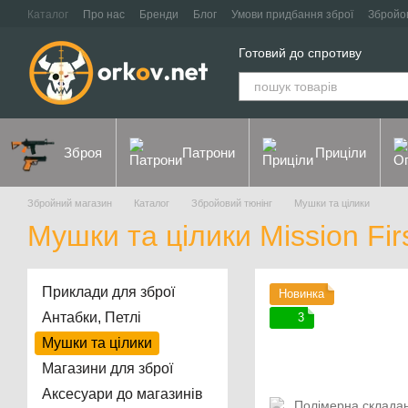
Перейти до основного контенту
Каталог
Про нас
Бренди
Блог
Умови придбання зброї
Збройо
Контакти
Договір оферти
Політика конфіденційності
Готовий до спротиву
Зброя
Патрони
Приціли
Збройний магазин
Каталог
Збройовий тюнінг
Мушки та цілики
Мушки та цілики Mission Firs
Приклади для зброї
Новинка
Антабки, Петлі
3
Мушки та цілики
Магазини для зброї
Аксесуари до магазинів