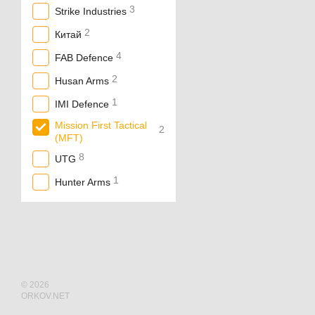
3
Strike Industries
2
Китай
4
FAB Defence
2
Husan Arms
1
IMI Defence
Mission First Tactical
2
(MFT)
8
UTG
1
Hunter Arms
© 2026
ORKOV.NET