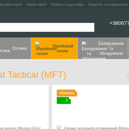
ва майстерня
Тюнінг зброї
Оплата та доставка
Гарантія та повернення
+38067
Екіпірування
Збройовий
Оптика
та
тюнінг
обладнання
t Tactical (MFT)
Новинка
3