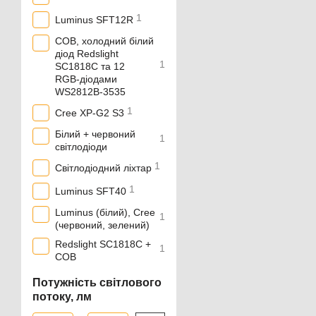
1
Luminus SFT12R
COB, холодний білий
діод Redslight
1
SC1818C та 12
RGB‑діодами
WS2812B‑3535
1
Cree XP-G2 S3
Білий + червоний
1
світлодіоди
1
Світлодіодний ліхтар
1
Luminus SFT40
Luminus (білий), Cree
1
(червоний, зелений)
Redslight SC1818C +
1
COB
Потужність світлового
потоку, лм