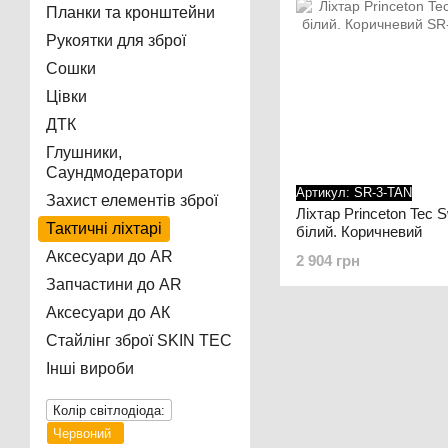
Планки та кронштейни
Рукоятки для зброї
Сошки
Цівки
ДТК
Глушники,
Саундмодератори
Артикул: SR-3-TAN
Захист елементів зброї
Ліхтар Princeton Tec S
Тактичні ліхтарі
білий. Коричневий
Аксесуари до AR
2 904 грн
Запчастини до AR
Аксесуари до АК
Стайлінг зброї SKIN TEC
Інші вироби
Колір світлодіода:
Червоний