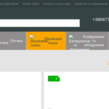
ва майстерня
Тюнінг зброї
Оплата та доставка
Гарантія та повернення
+38067
Екіпірування
Збройовий
Оптика
та
тюнінг
обладнання
3