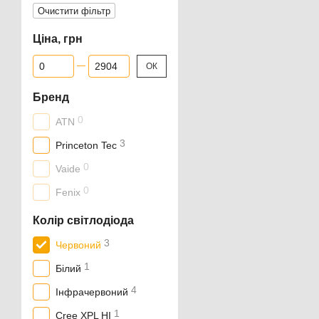
Очистити фільтр
Ціна, грн
Від Ціна, грн
До Ціна, грн
ОК
Бренд
0
ATN
3
Princeton Tec
0
Vaide
0
Fenix
Колір світлодіода
3
Червоний
1
Білий
4
Інфрачервоний
1
Cree XPL HI