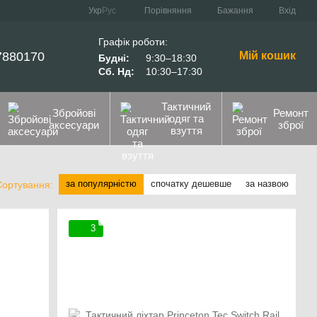
Порівняння
Укр
Рус
Бажання
Вхід
Графік роботи:
7880170
Мій кошик
Будні:
9:30–18:30
Сб. Нд:
10:30–17:30
Тактичний
Збройові
Ремонт
одяг та
аксесуари
зброї
взуття
за популярністю
спочатку дешевше
за назвою
Сортування:
3