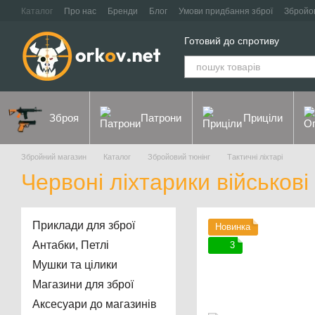
Перейти до основного контенту
Каталог
Про нас
Бренди
Блог
Умови придбання зброї
Збройо
Контакти
Договір оферти
Політика конфіденційності
Готовий до спротиву
Зброя
Патрони
Приціли
Збройний магазин
Каталог
Збройовий тюнінг
Тактичні ліхтарі
Червоні ліхтарики військові
Приклади для зброї
Новинка
Антабки, Петлі
3
Мушки та цілики
Магазини для зброї
Аксесуари до магазинів