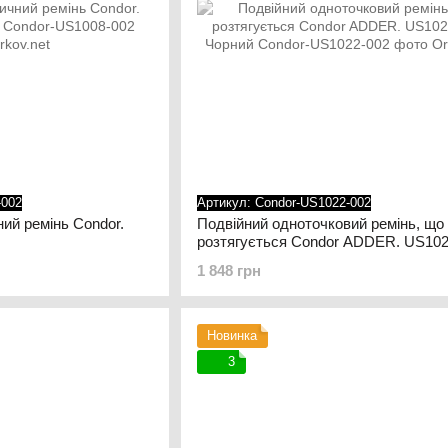
-002
Артикул: Condor-US1022-002
ий ремінь Condor.
Подвійний одноточковий ремінь, що
розтягується Condor ADDER. US102
Чорний
1 848 грн
Новинка
3