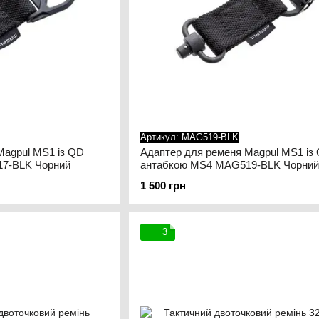
Артикул: MAG519-BLK
Magpul MS1 із QD
Адаптер для ременя Magpul MS1 із
7-BLK Чорний
антабкою MS4 MAG519-BLK Чорний
1 500 грн
3