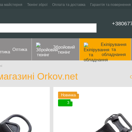
ва майстерня
Тюнінг зброї
Оплата та доставка
Гарантія та повернення
+38067
Екіпірування
Збройовий
Оптика
та
тюнінг
обладнання
ні
магазині Orkov.net
Новинка
3