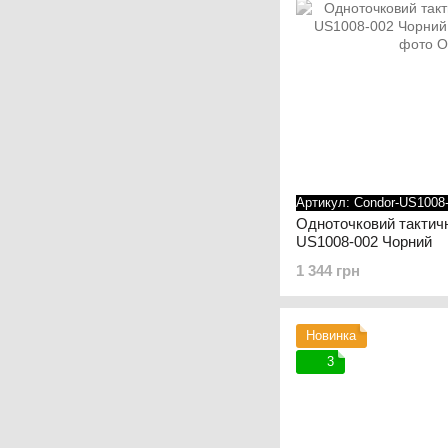
Артикул: Condor-US1008
Одноточковий тактичн
US1008-002 Чорний
1 344 грн
Новинка
3