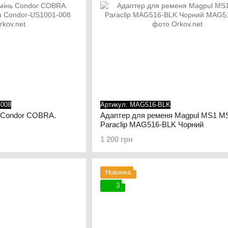
-008
Артикул: MAG516-BLK
 Condor COBRA.
Адаптер для ременя Magpul MS1 M
Paraclip MAG516-BLK Чорний
1 200 грн
Новинка
3