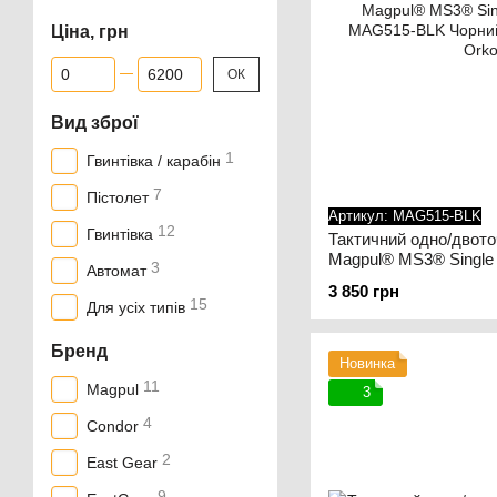
Ціна, грн
Від Ціна, грн
До Ціна, грн
ОК
Вид зброї
1
Гвинтівка / карабін
7
Пістолет
Артикул: MAG515-BLK
12
Гвинтівка
Тактичний одно/двото
Magpul® MS3® Single
3
Автомат
MAG515-BLK Чорний
3 850 грн
15
Для усіх типів
Бренд
Новинка
11
Magpul
3
4
Condor
2
East Gear
9