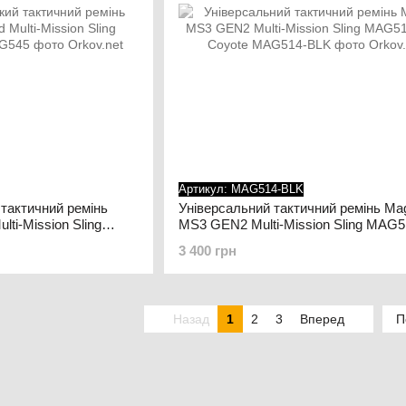
Артикул: MAG514-BLK
 тактичний ремінь
Універсальний тактичний ремінь Ma
ti-Mission Sling
MS3 GEN2 Multi-Mission Sling MAG
Coyote
3 400 грн
Назад
1
2
3
Вперед
П