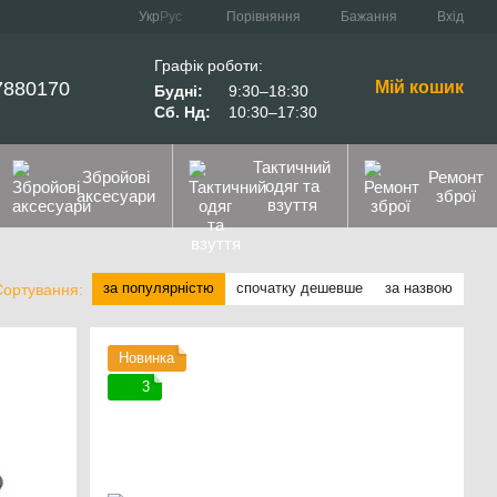
Порівняння
Укр
Рус
Бажання
Вхід
Графік роботи:
7880170
Мій кошик
Будні:
9:30–18:30
Сб. Нд:
10:30–17:30
Тактичний
Збройові
Ремонт
одяг та
аксесуари
зброї
взуття
за популярністю
спочатку дешевше
за назвою
Сортування:
Новинка
3