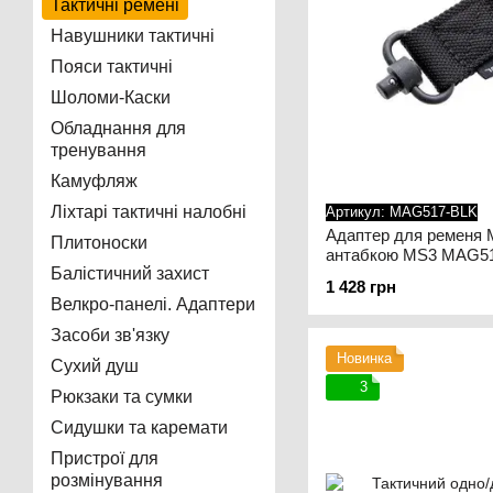
Тактичні ремені
Навушники тактичні
Пояси тактичні
Шоломи-Каски
Обладнання для
тренування
Камуфляж
Ліхтарі тактичні налобні
Артикул: MAG517-BLK
Адаптер для ременя 
Плитоноски
антабкою MS3 MAG51
Балістичний захист
1 428 грн
Велкро-панелі. Адаптери
Засоби зв'язку
Новинка
Сухий душ
3
Рюкзаки та сумки
Сидушки та каремати
Пристрої для
розмінування