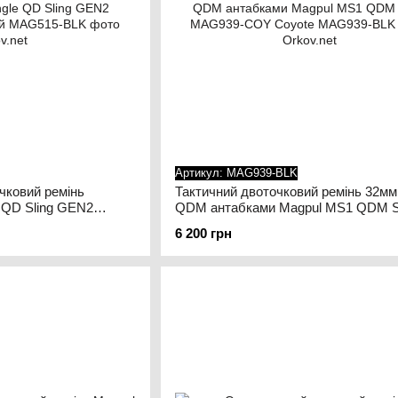
Артикул: MAG939-BLK
чковий ремінь
Тактичний двоточковий ремінь 32мм,
 QD Sling GEN2
QDM антабками Magpul MS1 QDM S
MAG939-COY Coyote
6 200 грн