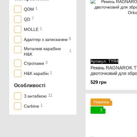
1
QDM
7
QD
1
MOLLE
6
Адаптер з затискачем
Металеві карабіни
1
H&K
Артикул: TYR4
3
Стропами
Ремінь RAGNAROK TYR
1
двоточковий для збро
H&K карабін
529 грн
Особливості
11
З антабкою
Новинка
1
Carbine
3