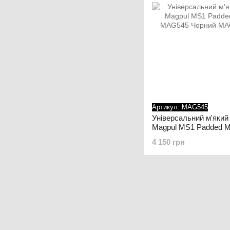
Артикул: MAG545
Універсальний м'який
Magpul MS1 Padded Mul
MAG545 Чорний
4 150 грн