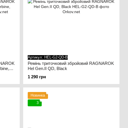
Артикул: HEL-G2-QD-B
AGNAROK
Ремінь триточковий збройовий RAGNAROK
bine,
Hel Gen.II QD, Black
1 290 грн
Новинка
3