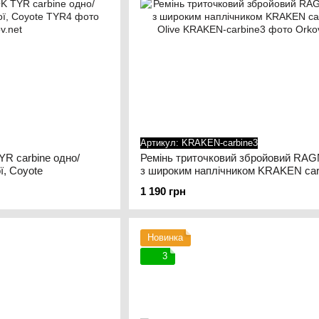
Артикул: KRAKEN-carbine3
 carbine одно/
Ремінь триточковий збройовий R
ї, Coyote
з широким наплічником KRAKEN car
Olive
1 190 грн
Новинка
3