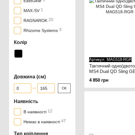
EastGear
1
MAX-SV
20
RAGNAROK
3
Rhizome Systems
Колір
Артикул: MAG518-RGR
Тактичний одно/двото
MS4 Dual QD Sling 
Довжина (см)
4 850 грн
Від Довжина (см)
До Довжина (см)
ОК
Наявність
12
В наявності
47
Немає в наявності
Тип кріплення