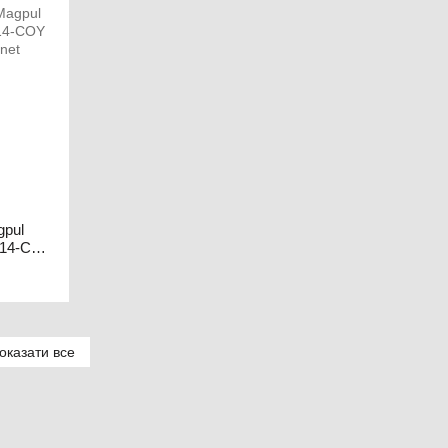
gpul
514-COY
оказати все