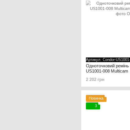
Артикул: Condor-US1001
Одноточковий ремінь
US1001-008 Multicam
2 202 грн
Новинка
3