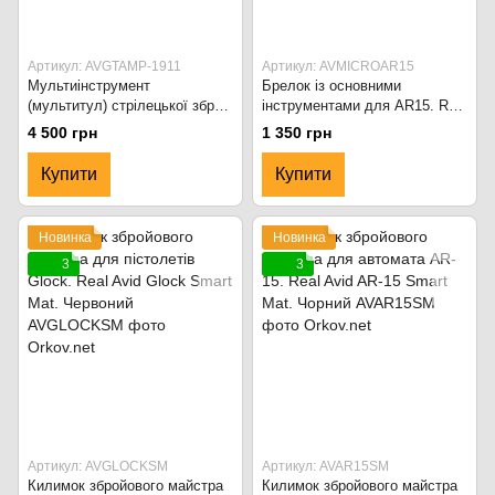
Артикул: AVGTAMP-1911
Артикул: AVMICROAR15
Мультиінструмент
Брелок із основними
(мультитул) стрілецької зброї
інструментами для AR15. Real
Real Avid 1911 Gun Tool AMP.
Avid. AR15 Micro Tool. Чорний
4 500 грн
1 350 грн
Купити
Купити
Новинка
Новинка
3
3
Артикул: AVGLOCKSM
Артикул: AVAR15SM
Килимок збройового майстра
Килимок збройового майстра