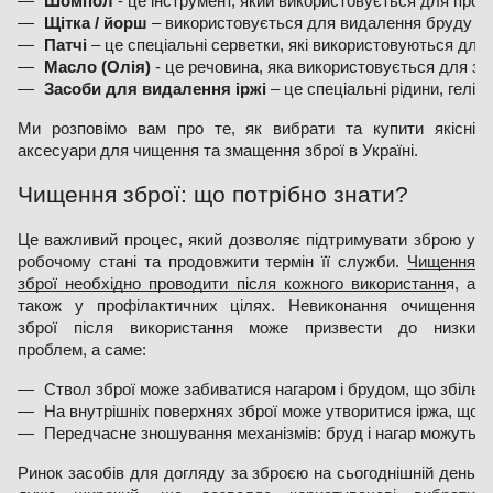
Шомпол
 - це інструмент, який використовується для прош
Щітка / йорш
 – використовується для видалення бруду та 
Патчі
 – це спеціальні серветки, які використовуються для
Масло (Олія)
 - це речовина, яка використовується для зм
Засоби для видалення іржі 
– це спеціальні рідини, гелі,
Ми розповімо вам про те, як вибрати та купити якісні
аксесуари для чищення та змащення зброї в Україні.
Чищення зброї: що потрібно знати?
Це важливий процес, який дозволяє підтримувати зброю у
робочому стані та продовжити термін її служби.
Чищення
зброї необхідно проводити після кожного використанн
я, а
також у профілактичних цілях. Невиконання очищення
зброї після використання може призвести до низки
проблем, а саме:
Ствол зброї може забиватися нагаром і брудом, що збільшу
На внутрішніх поверхнях зброї може утворитися іржа, що п
Передчасне зношування механізмів: бруд і нагар можуть з
Ринок засобів для догляду за зброєю на сьогоднішній день