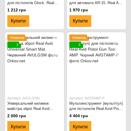
для пістолетів Glock. Real
для автомата AR-15. Real Avid
Avid Glock Smart Mat.
AR-15 Smart Mat. Чорний
1 212 грн
1 970 грн
Червоний
Купити
Купити
Новинка
Новинка
3
3
Артикул: AVULGSM
Артикул: AVGTAMP-P
Універсальний килимок
Мультиінструмент (мультітул)
майстра зброї Real Avid
для пістолетів Real Avid Pistol
Universal Smart Mat. Червоний
Gun Tool AMP. Чорний
2 000 грн
4 404 грн
Купити
Купити