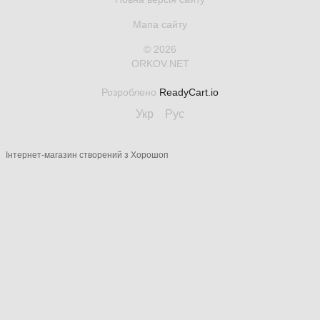
Мапа сайту
© 2026
ORKOV.NET
Розроблено
ReadyCart.io
Укр
Рус
Інтернет-магазин створений з Хорошоп