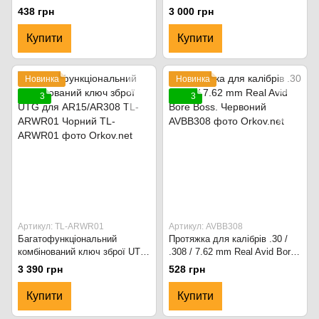
438 грн
3 000 грн
Купити
Купити
Новинка
Новинка
3
3
Артикул: TL-ARWR01
Артикул: AVBB308
Багатофункціональний
Протяжка для калібрів .30 /
комбінований ключ зброї UTG
.308 / 7.62 mm Real Avid Bore
для AR15/AR308 TL-ARWR01
Boss. Червоний
3 390 грн
528 грн
Чорний
Купити
Купити