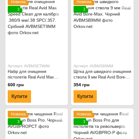
Новинка
Новинка
3
3
Артикул: AVBMSET9MM
Артикул: AVBMSB9MM
Набір для очищення
Щітка для швидкого очищення
пістолетів Real Avid Max
ствола 9 мм Real Avid Bore-
Speed Clean для калібрів
Max. Чорний
600 грн
354 грн
.380/9 мм/.38 SPC/.357.
Срібний
Купити
Купити
Новинка
Новинка
3
3