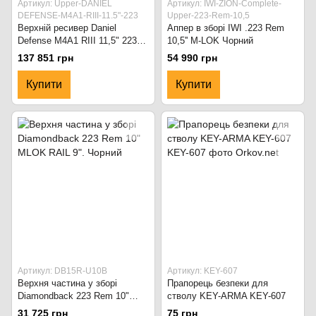
Артикул: Upper-DANIEL
Артикул: IWI-ZION-Complete-
DEFENSE-M4A1-RIII-11.5"-223
Upper-223-Rem-10,5
Верхній ресивер Daniel
Аппер в зборі IWI .223 Rem
Defense M4A1 RIII 11,5" 223
10,5'' M-LOK Чорний
Rem. Flat Dark Earth
137 851 грн
54 990 грн
Купити
Купити
Артикул: DB15R-U10B
Артикул: KEY-607
Верхня частина у зборі
Прапорець безпеки для
Diamondback 223 Rem 10"
стволу KEY-ARMA KEY-607
MLOK RAIL 9". Чорний
31 725 грн
75 грн