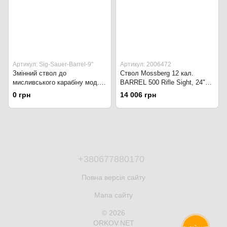
Артикул: Sig-Sauer-Barrel-9"
Артикул: 2006472
Змінний ствол до
Ствол Mossberg 12 кал.
мисливського карабіну мод.
BARREL 500 Rifle Sight, 24"
SIG MCX кал.300BLK 9".
CYL BLUE, 610 мм, сталь,
0 грн
14 006 грн
Black
воронене покриття
+380677880170
Повна версія сайту
Мапа сайту
© 2026
ORKOV.NET