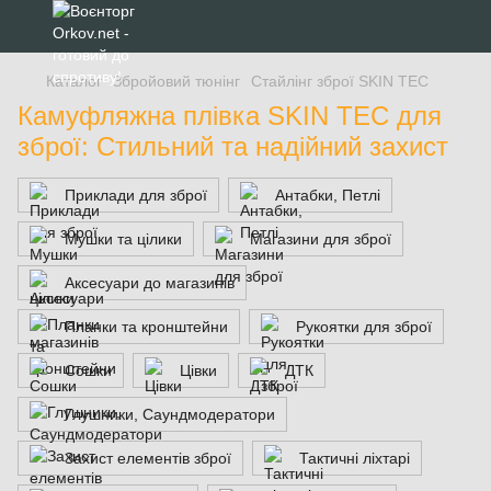
Каталог
Збройовий тюнінг
Стайлінг зброї SKIN TEC
Камуфляжна плівка SKIN TEC для
зброї: Стильний та надійний захист
Приклади для зброї
Антабки, Петлі
Мушки та цілики
Магазини для зброї
Аксесуари до магазинів
Планки та кронштейни
Рукоятки для зброї
Сошки
Цівки
ДТК
Глушники, Саундмодератори
Захист елементів зброї
Тактичні ліхтарі