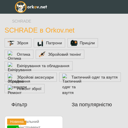
SCHRADE
SCHRADE в Orkov.net
Зброя
Патрони
Приціли
Оптика
Збройовий тюнінг
Екіпірування та обладнання
Збройові аксесуари
Тактичний одяг та взуття
Ремонт зброї
Фільтр
За популярністю
Новинка