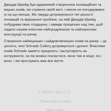
Джордж Шрейд був одержимий створенням інноваційних та
міцних ножів, які служили своїй меті, і ніколи не погоджувався
ні на що менше. Ми твердо дотримуємося тієї цінності
інновацій та вирішення проблем, на якій Джордж Шрейд
побудував свою спадщину, і завжди працюємо над тим, щоб
надати нашим клієнтам найпродуманіші та найкорисніші
конструкції на ринку.
Створення найміцніших і найдовговічніших ножів на ринку – це
цінність, якої Schrade Cutlery дотримується і донині. Власники
ножів Schrade завзято працюють і заслуговують на
інструменти, на які можна покластися, вони такі ж міцні, як і
вони, і які прослужать вам все життя.
+380677880170
Повна версія сайту
Мапа сайту