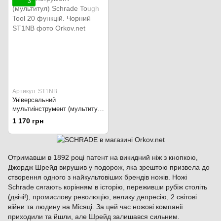
3
Артикул: ST1NB
Універсальний
мультиінструмент (мультитул)
Schrade Tough Tool 20
1 170 грн
функцій. Чорний
Отримавши в 1892 році патент на викидний ніж з кнопкою,
Джордж Шрейд вирушив у подорож, яка зрештою призвела до
створення одного з найкультовіших брендів ножів. Ножі
Schrade сягають корінням в історію, переживши рубіж століть
(двічі!), промислову революцію, велику депресію, 2 світові
війни та людину на Місяці. За цей час ножові компанії
приходили та йшли, але Шрейд залишався сильним.