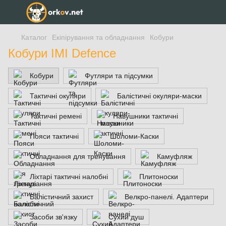
Каталог
Екіпірування та обладнання
Кобури
Кобури IMI Defence
Кобури
Футляри та підсумки
Тактичні окуляри
Балістичні окуляри-маски
Тактичні ремені
Навушники тактичні
Пояси тактичні
Шоломи-Каски
Обладнання для тренування
Камуфляж
Ліхтарі тактичні налобні
Плитоноски
Балістичний захист
Велкро-панелі. Адаптери
Засоби зв'язку
Сухий душ