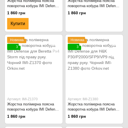
Жорстка полімерна поясна
Жорстка полімерна поясна
поворотна кобура IMI Defense
поворотна кобура IMI Defense
для Walther PPX під праву
для пістолета Макарова (ПМ)
1 860 грн
1 860 грн
руку. Чорний
під праву руку. Чорний
Купити
Новинка
Новинка
3
3
Артикул: IMI-Z1370
Артикул: IMI-Z1380
Жорстка полімерна поясна
Жорстка полімерна поясна
поворотна кобура IMI Defense
поворотна кобура IMI Defense
для Beretta Px4 Storm під
для H&K
1 860 грн
1 860 грн
праву руку. Чорний
P30/P2000/SFP9/VP9 під
праву руку. Чорний