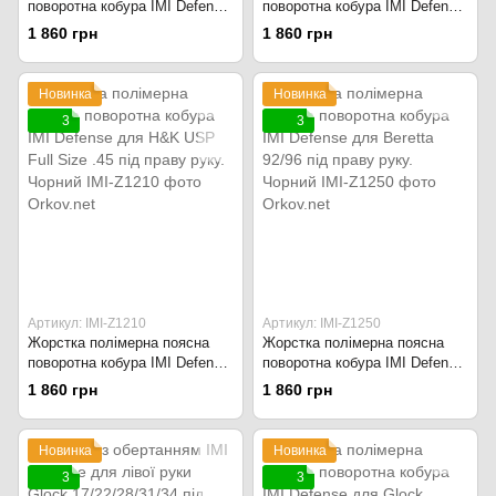
поворотна кобура IMI Defense
поворотна кобура IMI Defense
SG2 для Sig Sauer під праву
для 1911 .45 ACP під праву
1 860 грн
1 860 грн
руку. Чорний
руку. Чорний
Новинка
Новинка
3
3
Артикул: IMI-Z1210
Артикул: IMI-Z1250
Жорстка полімерна поясна
Жорстка полімерна поясна
поворотна кобура IMI Defense
поворотна кобура IMI Defense
для H&K USP Full Size .45 під
для Beretta 92/96 під праву
1 860 грн
1 860 грн
праву руку. Чорний
руку. Чорний
Новинка
Новинка
3
3