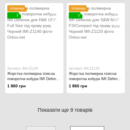
Новинка
Новинка
3
3
Артикул: IMI-Z1140
Артикул: IMI-Z1120
Жорстка полімерна поясна
Жорстка полімерна поясна
поворотна кобура IMI Defense
поворотна кобура IMI Defense
для H&K USP Full Size під
для S&W M&P FS/Compact
1 860 грн
1 860 грн
праву руку. Чорний
під праву руку. Чорний
Показати ще 9 товарів