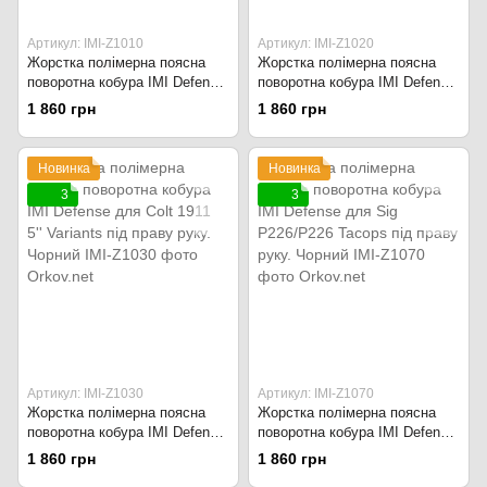
Артикул: IMI-Z1010
Артикул: IMI-Z1020
Жорстка полімерна поясна
Жорстка полімерна поясна
поворотна кобура IMI Defense
поворотна кобура IMI Defense
для правої руки Glock
для Glock 19/23/25/28/32 під
1 860 грн
1 860 грн
17/22/28/31 під праву руку.
праву руку. Чорний
Чорний
Новинка
Новинка
3
3
Артикул: IMI-Z1030
Артикул: IMI-Z1070
Жорстка полімерна поясна
Жорстка полімерна поясна
поворотна кобура IMI Defense
поворотна кобура IMI Defense
для Colt 1911 5'' Variants під
для Sig P226/P226 Tacops під
1 860 грн
1 860 грн
праву руку. Чорний
праву руку. Чорний