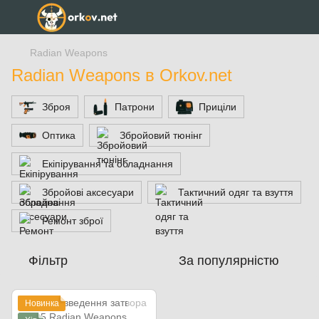
Radian Weapons
Radian Weapons в Orkov.net
Зброя
Патрони
Приціли
Оптика
Збройовий тюнінг
Екіпірування та обладнання
Збройові аксесуари
Тактичний одяг та взуття
Ремонт зброї
Фільтр
За популярністю
Новинка