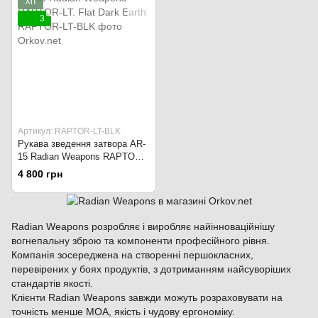
Хіт
3
Артикул: RAPTOR-LT-BLK
Рукава зведення затвора AR-
15 Radian Weapons RAPTOR-
LT. Flat Dark Earth
4 800 грн
Radian Weapons розробляє і виробляє найінноваційнішу
вогнепальну зброю та компоненти професійного рівня.
Компанія зосереджена на створенні першокласних,
перевірених у боях продуктів, з дотриманням найсуворіших
стандартів якості.
Клієнти Radian Weapons завжди можуть розраховувати на
точність менше MOA, якість і чудову ергономіку.