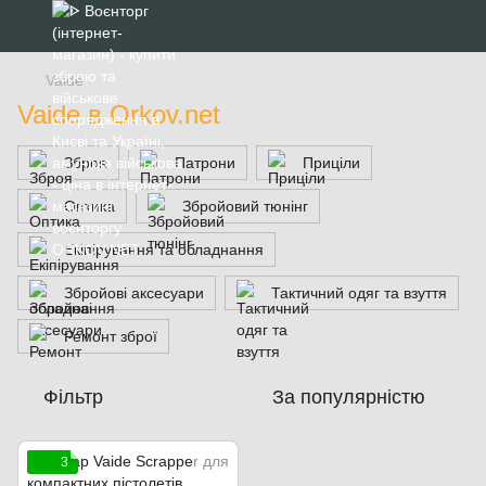
Vaide
Vaide в Orkov.net
Зброя
Патрони
Приціли
Оптика
Збройовий тюнінг
Екіпірування та обладнання
Збройові аксесуари
Тактичний одяг та взуття
Ремонт зброї
Фільтр
За популярністю
3