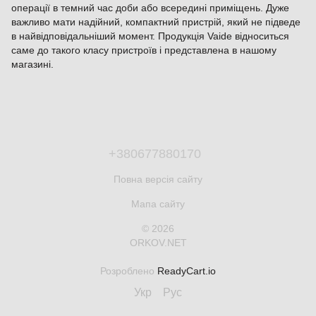
операції в темний час доби або всередині приміщень. Дуже
важливо мати надійний, компактний пристрій, який не підведе
в найвідповідальніший момент. Продукція Vaide відноситься
саме до такого класу пристроїв і представлена в нашому
магазині.
+380677880170
Повна версія сайту
Мапа сайту
© 2026
ORKOV.NET
Розроблено
ReadyCart.io
Укр
Рус