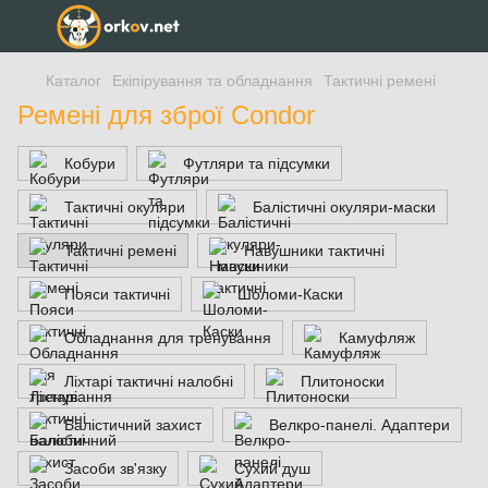
Каталог
Екіпірування та обладнання
Тактичні ремені
Ремені для зброї Condor
Кобури
Футляри та підсумки
Тактичні окуляри
Балістичні окуляри-маски
Тактичні ремені
Навушники тактичні
Пояси тактичні
Шоломи-Каски
Обладнання для тренування
Камуфляж
Ліхтарі тактичні налобні
Плитоноски
Балістичний захист
Велкро-панелі. Адаптери
Засоби зв'язку
Сухий душ