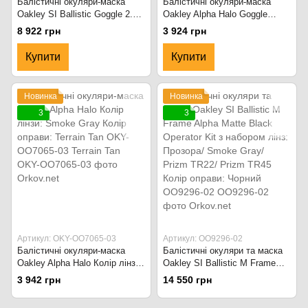
Балістичні окуляри-маска
Балістичні окуляри-маска
Oakley SI Ballistic Goggle 2.0
Oakley Alpha Halo Goggle
зі змінними лінзами:
Колір лінзи: Smoke Gray Колір
8 922 грн
3 924 грн
Прозора/Smoke Gray Колір
оправи: Matte Black OKY-
оправи: Dark Bone OKY-
OO7065-01 Чорний
Купити
Купити
OO7035-07 Dark Bone
Новинка
Новинка
3
3
Артикул: OKY-OO7065-03
Артикул: OO9296-02
Балістичні окуляри-маска
Балістичні окуляри та маска
Oakley Alpha Halo Колір лінзи:
Oakley SI Ballistic M Frame
Smoke Gray Колір оправи:
Alpha Matte Black Operator Kit
3 942 грн
14 550 грн
Terrain Tan OKY-OO7065-03
з набором лінз: Прозора/
Terrain Tan
Smoke Gray/ Prizm TR22/