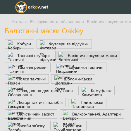
Каталог
Екіпірування та обладнання
Балістичні окуляри-ма
Балістичні маски Oakley
Кобури
Футляри та підсумки
Тактичні окуляри
Балістичні окуляри-маски
Тактичні ремені
Навушники тактичні
Пояси тактичні
Шоломи-Каски
Обладнання для тренування
Камуфляж
Ліхтарі тактичні налобні
Плитоноски
Балістичний захист
Велкро-панелі. Адаптери
Засоби зв'язку
Сухий душ