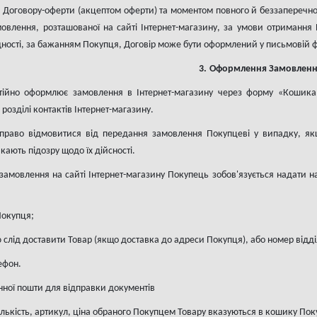
я Договору-оферти (акцептом оферти) та моментом повного й беззаперечн
влення, розташованої на сайті Інтернет-магазину, за умови отриманн
хідності, за бажанням Покупця, Договір може бути оформлений у письмовій 
3.
Оформлення Замовленн
стійно оформлює замовлення в Інтернет-магазину через форму «Коши
розділі контактів Інтернет-магазину.
право відмовитися від передання замовлення Покупцеві у випадку, як
ають підозру щодо їх дійсності.
замовлення на сайті Інтернет-магазину Покупець зобов'язується надати 
 Покупця;
ою слід доставити Товар (якщо доставка до адреси Покупця)
, або номер відд
ефон.
нної пошти для відправки документів
ількість, артикул, ціна обраного Покупцем Товару вказуються в кошику Поку