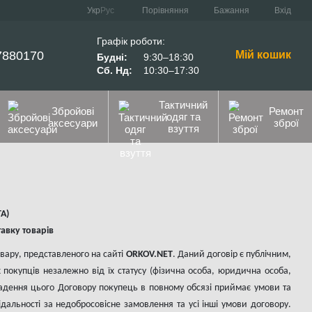
Порівняння
Укр
Рус
Бажання
Вхід
Графік роботи:
7880170
Мій кошик
Будні:
9:30–18:30
Сб. Нд:
10:30–17:30
Тактичний
Збройові
Ремонт
одяг та
аксесуари
зброї
взуття
А)
авку товарів
вару, представленого на сайті
ORKOV.NET
. Даний договір є публічним,
 покупців незалежно від їх статусу (фізична особа, юридична особа,
дення цього Договору покупець в повному обсязі приймає умови та
дальності за недобросовісне замовлення та усі інші умови договору.