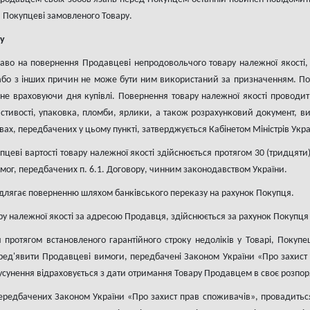
и Покупцеві замовленого Товару.
ру
раво на повернення Продавцеві непродовольчого товару належної якості
або з інших причин не може бути ним використаний за призначенням. Пок
 не враховуючи дня купівлі. Повернення товару належної якості проводи
стивості, упаковка, пломби, ярлики, а також розрахунковий документ, в
вах, передбачених у цьому пункті, затверджується Кабінетом Міністрів Укра
пцеві вартості товару належної якості здійснюється протягом 30 (тридцят
ог, передбачених п. 6.1. Договору, чинним законодавством України.
 підлягає поверненню шляхом банківського переказу на рахунок Покупця.
ру належної якості за адресою Продавця, здійснюється за рахунок Покупц
я протягом встановленого гарантійного строку недоліків у Товарі, Покуп
пред'явити Продавцеві вимоги, передбачені Законом України «Про захист
х усунення відраховується з дати отримання Товару Продавцем в своє розпо
 передбачених Законом України «Про захист прав споживачів», провадит