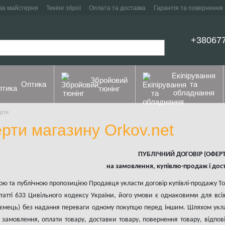
ва майстерня
Тюнінг зброї
Оплата та доставка
Гарантія та повернення
+38067
Екіпірування
Збройовий
Оптика
та
тюнінг
обладнання
ерти
рти магазину Orkov.net
ПУБЛІЧНИЙ ДОГОВІР (ОФЕРТ
на замовлення, купівлю-продаж і дост
ною та публічною пропозицією Продавця укласти договір купівлі-продажу То
статті 633 Цивільного кодексу України, його умови є однаковими для всіх
иємець) без надання переваги одному покупцю перед іншим. Шляхом укла
амовлення, оплати товару, доставки товару, повернення товару, відпові