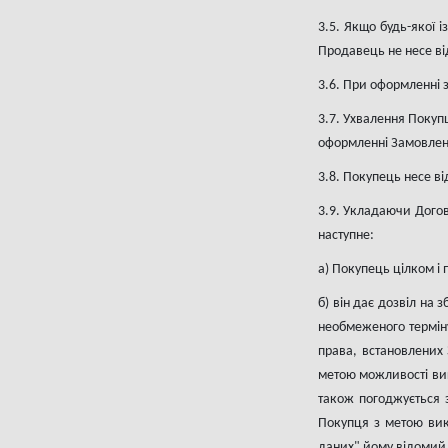
3.5. Якщо будь-якої і
Продавець не несе від
3.6. При оформленні з
3.7. Ухвалення Покуп
оформленні Замовленн
3.8. Покупець несе ві
3.9. Укладаючи Догов
наступне:
а) Покупець цілком і 
б) він дає дозвіл на 
необмеженого терміну
права, встановлених 
метою можливості вик
також погоджується 
Покупця з метою вик
даних" йому відомий 