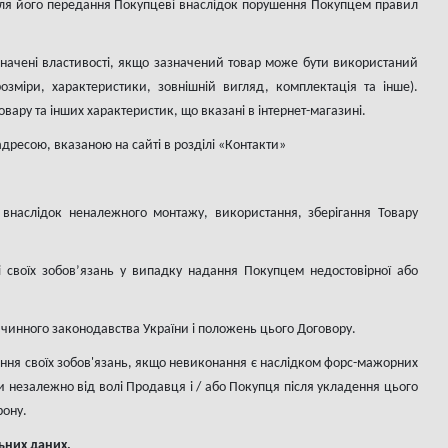
ісля його передання Покупцеві внаслідок порушення Покупцем правил
изначені властивості, якщо зазначений товар може бути використаний
зміри, характеристики, зовнішній вигляд, комплектація та інше).
овару та інших характеристик, що вказані в інтернет-магазині.
дресою, вказаною на сайті в розділі «Контакти»
 внаслідок неналежного монтажу, використання, зберігання Товару
 своїх зобов’язань у випадку надання Покупцем недостовірної або
о чинного законодавства України і положень цього Договору.
ання своїх зобов'язань, якщо невиконання є наслідком форс-мажорних
кли незалежно від волі Продавця і / або Покупця після укладення цього
рону.
льних даних.