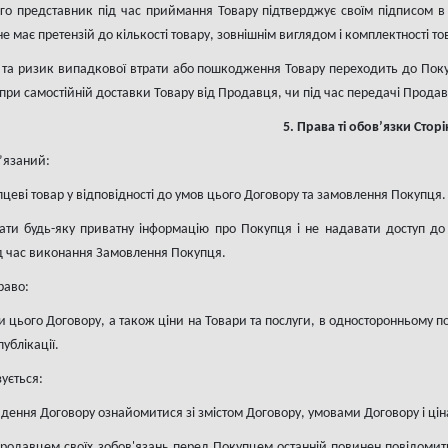
го представник під час приймання Товару підтверджує своїм підписом в 
не має претензій до кількості товару, зовнішнім виглядом і комплектності то
ті та ризик випадкової втрати або пошкодження Товару переходить до По
у при самостійній доставки Товару від Продавця, чи під час передачі Прода
5. Права ті обов’язки Сторі
’язаний:
пцеві товар у відповідності до умов цього Договору та замовлення Покупця.
ати будь-яку приватну інформацію про Покупця і не надавати доступ до 
д час виконання Замовлення Покупця.
раво:
 цього Договору, а також ціни на Товари та послуги, в односторонньому по
публікації.
ується:
адення Договору ознайомитися зі змістом Договору, умовами Договору і ці
родавцем своїх зобов'язань перед Покупцем останній повинен повідомити 