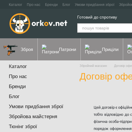
Перейти до основного контенту
Каталог
Про нас
Бренди
Блог
Умови придбання зброї
Збройо
Контакти
Договір оферти
Політика конфіденційності
Готовий до спротиву
Зброя
Патрони
Приціли
Каталог
Збройний магазин
Договір оф
Договір офе
Про нас
Бренди
Блог
Умови придбання зброї
Цей договір є офіцій
тобто відповідно до 
Збройова майстерня
фізична особа-підпр
Тюнінг зброї
порядок оформлення з