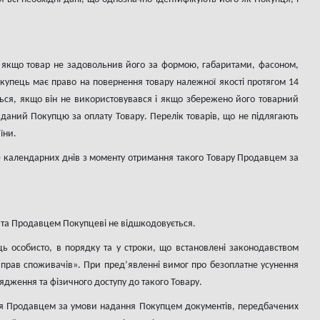
, якщо товар не задовольнив його за формою, габаритами, фасоном,
упець має право на повернення товару належної якості протягом 14
ться, якщо він не використовувався і якщо збережено його товарний
иданий Покупцю за оплату Товару. Перелік товарів, що не підлягають
їни.
и) календарних днів з моменту отримання такого Товару Продавцем за
я та Продавцем Покупцеві не відшкодовується.
ець особисто, в порядку та у строки, що встановлені законодавством
 прав споживачів». При пред’явленні вимог про безоплатне усунення
рядження та фізичного доступу до такого Товару.
ься Продавцем за умови надання Покупцем документів, передбачених