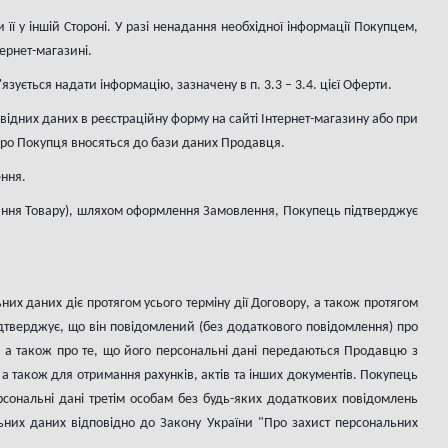
 її у іншій Стороні. У разі ненадання необхідної інформації Покупцем,
ернет-магазині.
зується надати інформацію, зазначену в п. 3.3 – 3.4. цієї Оферти.
ідних даних в реєстраційну форму на сайті Інтернет-магазину або при
ро Покупця вносяться до бази даних Продавця.
ення.
бання Товару), шляхом оформлення Замовлення, Покупець підтверджує
них даних діє протягом усього терміну дії Договору, а також протягом
ідтверджує, що він повідомлений (без додаткового повідомлення) про
, а також про те, що його персональні дані передаються Продавцю з
 також для отримання рахунків, актів та інших документів. Покупець
сональні дані третім особам без будь-яких додаткових повідомлень
них даних відповідно до Закону України "Про захист персональних