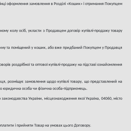
інці оформлення замовлення в Розділі «Кошик» і отримання Покупцем
ному колу осіб, укласти з Продавцем договір купівлі-продажу товару
агазину та поміщений у кошик, або вже придбаний Покупцем у Продавця
орів роздрібної та оптової купівлі-продажу на підставі ознайомлення
авця, розміщує замовлення щодо купівлі товару, що представлений на
 або юридична особа чи фізична особа-підприємець.
го законодавства України, місцезнаходження якої Україна, 04060, місто
оплатити і прийняти Товар на умовах цього Договору.