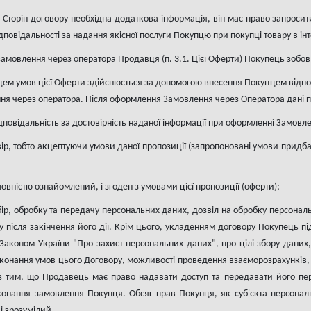
з Сторін договору необхідна додаткова інформація, він має право запросити
повідальності за надання якісної послуги Покупцю при покупці товару в інт
амовлення через оператора Продавця (п. 3.1. Цієї Оферти) Покупець зобов'я
цем умов цієї Оферти здійснюється за допомогою внесення Покупцем відпов
я через оператора. Після оформлення Замовлення через Оператора дані п
дповідальність за достовірність наданої інформації при оформленні Замовл
ір, тобто акцептуючи умови даної пропозиції (запропоновані умови прид
повністю ознайомлений, і згоден з умовами цієї пропозиції (оферти);
збір, обробку та передачу персональних даних, дозвіл на обробку персональ
 після закінчення його дії. Крім цього, укладенням договору Покупець п
Законом України "Про захист персональних даних", про цілі збору даних
онання умов цього Договору, можливості проведення взаєморозрахунків, а
з тим, що Продавець має право надавати доступ та передавати його пер
онання замовлення Покупця. Обсяг прав Покупця, як суб'єкта персональ
і зрозумілий.