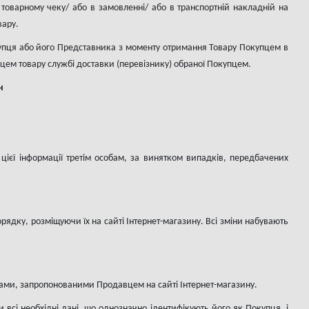
товарному чеку/ або в замовленні/ або в транспортній накладній на
вару.
купця або його Представника з моменту отримання Товару Покупцем в
вцем товару службі доставки (перевізнику) обраної Покупцем.
н
цієї інформації третім особам, за винятком випадків, передбачених
рядку, розміщуючи їх на сайті Інтернет-магазину. Всі зміни набувають
нами, запропонованими Продавцем на сайті Інтернет-магазину.
всі необхідні дані, що однозначно ідентифікують його як Покупця, і