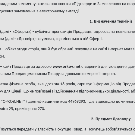
кладеним з моменту натискання кнопки «Підтвердити Замовлення» на стор
дження замовлення в електронному вигляді.
1.
Визначення термінів
 (далі - «Оферта») - публічна пропозиція Продавця, адресована невизначе
 (далі - «Договір») на умовах, що містяться в цій Оферті.
га – об'єкт угоди сторін, який був обраний покупцем на сайті Інтернет-м
ом.
н – сайт Продавця за адресою
www.
orkov
.
net
створений для укладення догов
ованим Продавцем описом Товару за допомогою мережі Інтернет.
датна фізична особа, яка досягла 18 років, отримує інформацію від Прод
ну для цілей, що не пов'язані зі здійсненням підприємницької діяльності,
В "ОРКОВ.НЕТ"
(ідентифікаційний код 44969293
,
і діє відповідно до чинно
еліги 25, приміщення 270
.
2.
Предмет Договору
’язується передати у власність Покупцю Товар, а Покупець зобов’язується 