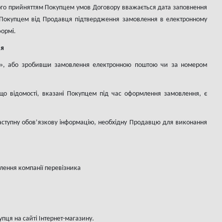
ого прийняттям Покупцем умов Договору вважається дата заповнення
я Покупцем від Продавця підтвердження замовлення в електронному
формі.
я
ка», або зробивши замовлення електронною поштою чи за номером
що відомості, вказані Покупцем під час оформлення замовлення, є
наступну обов’язкову інформацію, необхідну Продавцю для виконання
ілення компанії перевізника
пця на сайті Інтернет-магазину.