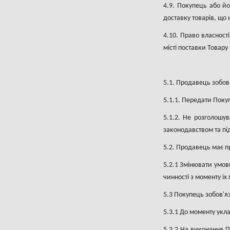
4.9. Покупець або йо
доставку товарів, що 
4.10. Право власнос
місті поставки Товар
5.1. Продавець зобов
5.1.1. Передати Поку
5.1.2. Не розголошув
законодавством та пі
5.2. Продавець має п
5.2.1 Змінювати умови
чинності з моменту їх 
5.3 Покупець зобов'яз
5.3.1 До моменту укл
5.3.2 На виконання П