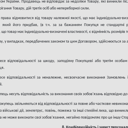
ом України. Продавець не відповідає за недоліки Товару, які виникли п
ігання Товару, дій третіх осіб або непереборної сили.
 права відмовитися від товару належної якості, що має індивідуально-в
який його придбав, (в т.ч. за за бажанням Покупця не стандартні ро
що товар має індивідуально-визначені властивості, є відмінність розмірів т
ру, у випадках, передбачених законом та цим Договором, здійснюється за а
есе відповідальності за шкоду, заподіяну Покупцеві або третім особам
ця.
есе відповідальності за неналежне, несвоєчасне виконання Замовлень і
ї.
пець несуть відповідальність за виконання своїх зобов'язань відповідно д
окупець звільняються від відповідальності за повне або часткове невикон
о військові дії, землетрус, повінь, пожежа та інші стихійні лиха, що вини
а не може виконати свої зобов'язання, негайно повідомляє про це іншу Сто
8. Конфіденційність і захист персона