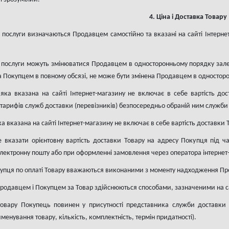
4. Ціна і Доставка Товару
 послуги визначаються Продавцем самостійно та вказані на сайті Інтернет-
а послуги можуть змінюватися Продавцем в односторонньому порядку зале
на Покупцем в повному обсязі, не може бути змінена Продавцем в одностор
, яка вказана на сайті Інтернет-магазину не включає в себе вартість д
 тарифів служб доставки (перевізників) безпосередньо обраній ним служб
и
яка вказана на сайті Інтернет-магазину не включає в себе вартість доставки
 вказати орієнтовну вартість доставки Товару на адресу Покупця під 
електронну пошту або при оформленні замовлення через оператора інтернет
купця по оплаті Товару вважаються виконаними з моменту надходження Пр
Продавцем і Покупцем за Товар здійснюються способами, зазначеними на сай
товару Покупець повинен у присутності представника служби доставки (п
енування товару, кількість, комплектність, термін придатності).