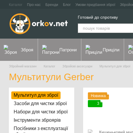
Перейти до основного контенту
Каталог
Про нас
Бренди
Блог
Умови придбання зброї
Збройо
Контакти
Договір оферти
Політика конфіденційності
Готовий до спротиву
Зброя
Патрони
Приціли
Збройний магазин
Каталог
Збройові аксесуари
Мультитул для зброї
Мультитули Gerber
Мультитул для зброї
Новинка
Засоби для чистки зброї
3
Набори для чистки зброї
Інструменти зброярів
Посібники з експлуатації