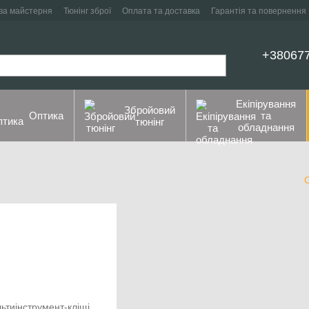
ва майстерня
Тюнінг зброї
Оплата та доставка
Гарантія та повернення
+38067
Екіпірування
Збройовий
Оптика
та
тюнінг
обладнання