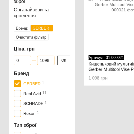
зброї
Органайзери та
кріплення
Бренд:
GERBER
Очистити фільтр
Ціна, грн
Артикул: 31-000021
Від Ціна, грн
До Ціна, грн
ОК
Кишеньковий мультиі
Gerber Multitool Vise 
Бренд
1 098 грн
1
GERBER
11
Real Avid
1
SCHRADE
1
Roxon
Тип зброї