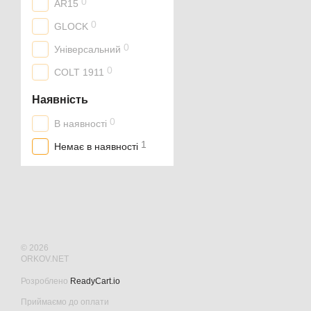
0
AR15
0
GLOCK
0
Універсальний
0
COLT 1911
Наявність
0
В наявності
1
Немає в наявності
© 2026
ORKOV.NET
Розроблено
ReadyCart.io
Приймаємо до оплати