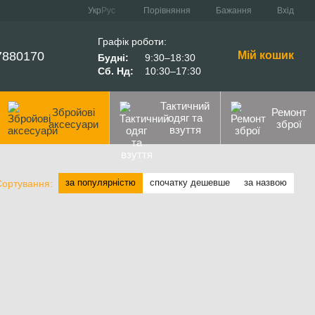
Порівняння
Укр
Рус
Бажання
Вхід
Графік роботи:
7880170
Мій кошик
Будні:
9:30–18:30
Сб. Нд:
10:30–17:30
Тактичний
Збройові
Ремонт
одяг та
аксесуари
зброї
взуття
за популярністю
спочатку дешевше
за назвою
Сортування: