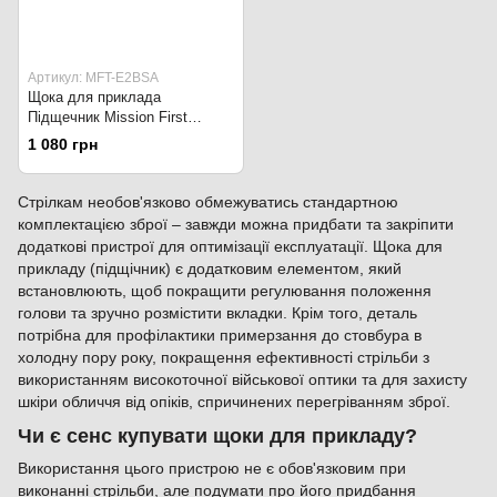
Артикул: MFT-E2BSA
Щока для приклада
Підщечник Mission First
Tactical MFT - EvolV для
1 080 грн
телескопічних прикладів
MilSpec MFT-E2BSA Чорний
Стрілкам необов'язково обмежуватись стандартною
комплектацією зброї – завжди можна придбати та закріпити
додаткові пристрої для оптимізації експлуатації. Щока для
прикладу (підщічник) є додатковим елементом, який
встановлюють, щоб покращити регулювання положення
голови та зручно розмістити вкладки. Крім того, деталь
потрібна для профілактики примерзання до стовбура в
холодну пору року, покращення ефективності стрільби з
використанням високоточної військової оптики та для захисту
шкіри обличчя від опіків, спричинених перегріванням зброї.
Чи є сенс купувати щоки для прикладу?
Використання цього пристрою не є обов'язковим при
виконанні стрільби, але подумати про його придбання