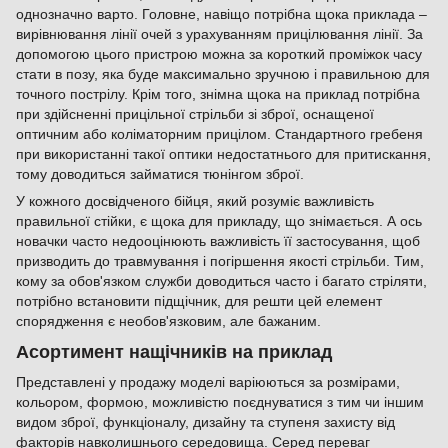
однозначно варто. Головне, навіщо потрібна щока приклада –
вирівнювання лінії очей з урахуванням прицілювання лінії. За
допомогою цього пристрою можна за короткий проміжок часу
стати в позу, яка буде максимально зручною і правильною для
точного пострілу. Крім того, знімна щока на приклад потрібна
при здійсненні прицільної стрільби зі зброї, оснащеної
оптичним або коліматорним прицілом. Стандартного гребеня
при використанні такої оптики недостатнього для притискання,
тому доводиться займатися тюнінгом зброї.
У кожного досвідченого бійця, який розуміє важливість
правильної стійки, є щока для прикладу, що знімається. А ось
новачки часто недооцінюють важливість її застосування, щоб
призводить до травмування і погіршення якості стрільби. Тим,
кому за обов'язком служби доводиться часто і багато стріляти,
потрібно встановити підщічник, для решти цей елемент
спорядження є необов'язковим, але бажаним.
Асортимент нащічників на приклад
Представлені у продажу моделі варіюються за розмірами,
кольором, формою, можливістю поєднуватися з тим чи іншим
видом зброї, функціоналу, дизайну та ступеня захисту від
факторів навколишнього середовища. Серед переваг