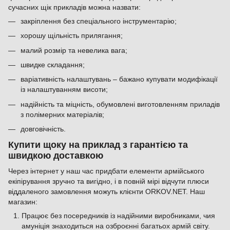
сучасних щік прикладів можна назвати:
закріплення без спеціального інструментарію;
хорошу щільність прилягання;
малий розмір та невелика вага;
швидке складання;
варіативність налаштувань – бажано купувати модифікації
із налаштуванням висоти;
надійність та міцність, обумовлені виготовленням приладів
з полімерних матеріалів;
довговічність.
Купити щоку на приклад з гарантією та
швидкою доставкою
Через інтернет у наш час придбати елементи армійського
екіпірування зручно та вигідно, і в повній мірі відчути плюси
віддаленого замовлення можуть клієнти ORKOV.NET. Наш
магазин:
Працює без посередників із надійними виробниками, чия
амуніція знаходиться на озброєнні багатьох армій світу.