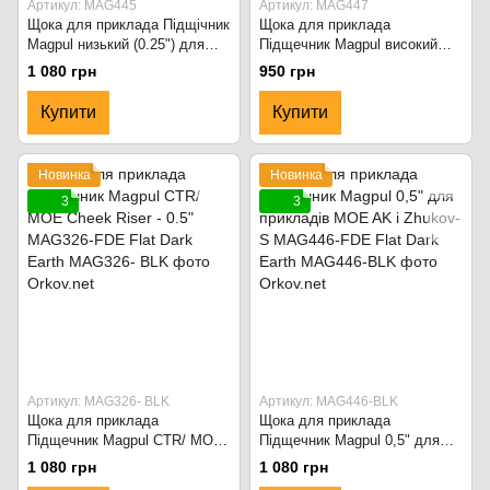
Артикул: MAG445
Артикул: MAG447
Щока для приклада Підщічник
Щока для приклада
Magpul низький (0.25") для
Підщечник Magpul високий
прикладів MOE AK і Zhukov-S
(0.75") для прикладів MOE AK
1 080 грн
950 грн
MAG445 Чорний
та Zhukov-S MAG447 Чорний
Купити
Купити
Новинка
Новинка
3
3
Артикул: MAG326- BLK
Артикул: MAG446-BLK
Щока для приклада
Щока для приклада
Підщечник Magpul CTR/ MOE
Підщечник Magpul 0,5" для
Cheek Riser - 0.5" MAG326-
прикладів MOE AK і Zhukov-S
1 080 грн
1 080 грн
FDE Flat Dark Earth
MAG446-FDE Flat Dark Earth