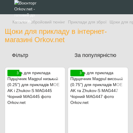
Каталог
Збройовий тюнінг
Приклади для зброї
Щоки для п
Щоки для прикладу в інтернет-
магазині Orkov.net
Фільтр
За популярністю
3
3