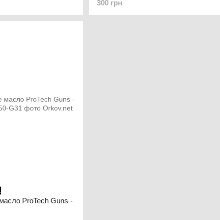
300 грн
1
масло ProTech Guns -