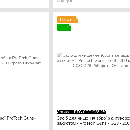
400 грн
Новинка
3
Артикул: PTG-CGC-G28-250
рої ProTech Guns -
Засіб для чищення зброї з антикоро
захистом - ProTech Guns - G28 - 250