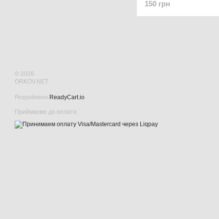
150 грн
© 2026
ORKOV.NET
Розроблено
ReadyCart.io
Приймаємо до оплати