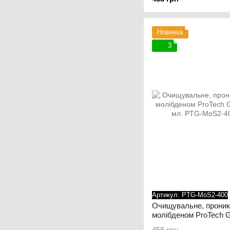
Новинка
3
Артикул: PTG-MoS2-400
Очищувальне, проник
молібденом ProTech G
мл.
456 грн