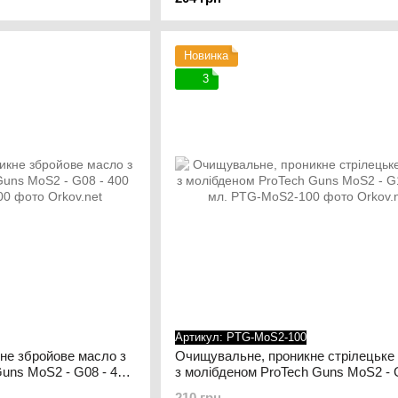
тіла при прихованому носінні на зброю не вплинули, в
Новинка
3
Артикул: PTG-MoS2-100
не збройове масло з
Очищувальне, проникне стрілецьке
uns MoS2 - G08 - 400
з молібденом ProTech Guns MoS2 - 
100 мл.
210 грн