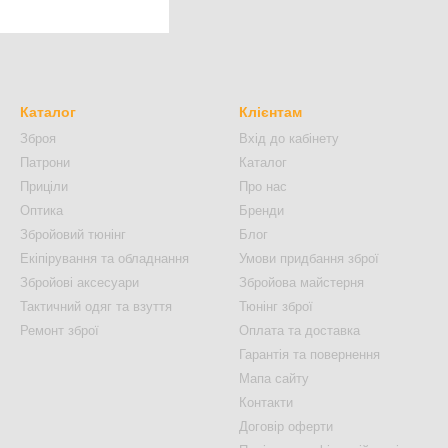
Каталог
Клієнтам
Зброя
Вхід до кабінету
Патрони
Каталог
Приціли
Про нас
Оптика
Бренди
Збройовий тюнінг
Блог
Екіпірування та обладнання
Умови придбання зброї
Збройові аксесуари
Збройова майстерня
Тактичний одяг та взуття
Тюнінг зброї
Ремонт зброї
Оплата та доставка
Гарантія та повернення
Мапа сайту
Контакти
Договір оферти