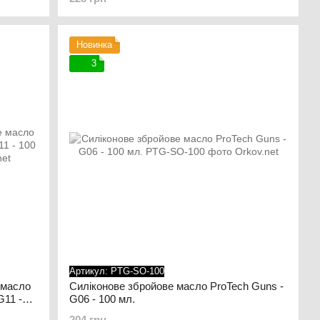
ідкладень іржі не було».
Новинка
3
Артикул: PTG-SO-100
 масло
Силіконове збройове масло ProTech Guns -
G11 -
G06 - 100 мл.
204 грн