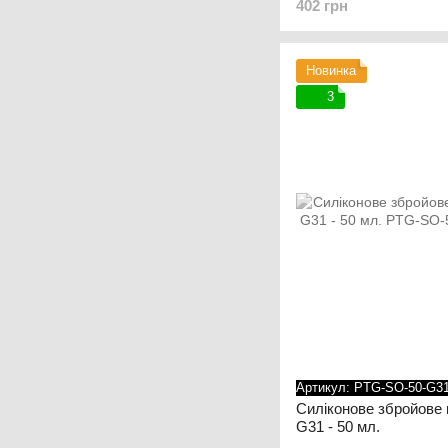
402 грн
Новинка
3
Артикул: PTG-SO-50-G3
Силіконове збройове 
G31 - 50 мл.