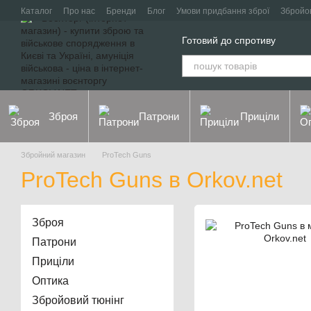
Перейти до основного контенту
Каталог
Про нас
Бренди
Блог
Умови придбання зброї
Збройо
Контакти
Договір оферти
Політика конфіденційності
Готовий до спротиву
Зброя
Патрони
Приціли
Збройний магазин
ProTech Guns
ProTech Guns в Orkov.net
Зброя
Патрони
Приціли
Оптика
Збройовий тюнінг