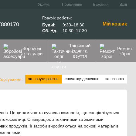
Порівняння
Укр
Рус
Бажання
Вхід
Графік роботи:
7880170
Мій кошик
Будні:
9:30–18:30
Сб. Нд:
10:30–17:30
Тактичний
Збройові
Ремонт
одяг та
аксесуари
зброї
взуття
за популярністю
спочатку дешевше
за назвою
Сортування:
ктів. Це динамічна та сучасна компанія, що спеціалізується
автокосметиці. Співпрацює з технічними та хімічними
х продуктів. Її засоби виробляються на основі матеріалів
компаніями.