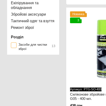
Екіпірування та
обладнання
Збройові аксесуари
Новинка
3
Тактичний одяг та взуття
Ремонт зброї
Розділ
Засоби для чистки
13
зброї
Артикул: PTG-SO-400
Силіконове збройове 
G05 - 400 мл.
438 грн