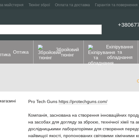
ва майстерня
Тюнінг зброї
Оплата та доставка
Гарантія та повернення
+38067
Екіпірування
Збройовий
Оптика
та
тюнінг
обладнання
Pro Tech Guns
https://protechguns.com/
Компанія, заснована на створення інноваційних проду
на засобах для догляду за зброєю, технічної хімії та 
дослідницькими лабораторіями для створення передови
найвищої якості, пропонованих світовими хімічними 