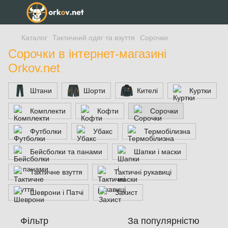
Каталог
Тактичний одяг та взуття
Сорочки
Сорочки в інтернет-магазині
Orkov.net
Штани
Шорти
Кителі
Куртки
Комплекти
Кофти
Сорочки
Футболки
Убакс
Термобілизна
Бейсболки та панами
Шапки і маски
Тактичне взуття
Тактичні рукавиці
Шеврони і Патчі
Захист
Фільтр
За популярністю