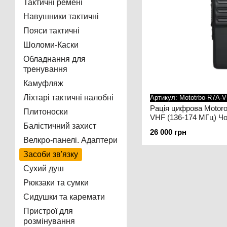
Тактичні ремені
Навушники тактичні
Пояси тактичні
Шоломи-Каски
Обладнання для
тренування
Камуфляж
Ліхтарі тактичні налобні
Артикул: Mototrbo-R7A-
Рація цифрова Moto
Плитоноски
VHF (136-174 МГц) Ч
Балістичний захист
26 000 грн
Велкро-панелі. Адаптери
Засоби зв'язку
Сухий душ
Рюкзаки та сумки
Сидушки та каремати
Пристрої для
розмінування