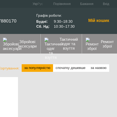
Порівняння
Укр
Рус
Бажання
Вхід
Графік роботи:
7880170
Мій кошик
Будні:
9:30–18:30
Сб. Нд:
10:30–17:30
Тактичний
Збройові
Ремонт
одяг та
аксесуари
зброї
взуття
за популярністю
спочатку дешевше
за назвою
Сортування: