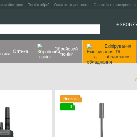
ва майстерня
Тюнінг зброї
Оплата та доставка
Гарантія та повернення
+38067
Екіпірування
Збройовий
Оптика
та
тюнінг
обладнання
у
Новинка
3