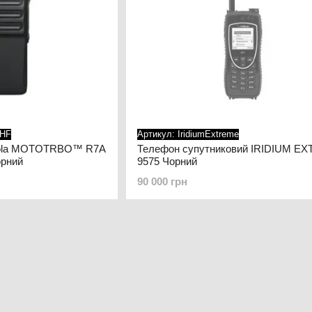
VHF
Артикул: IridiumExtreme
rola MOTOTRBO™ R7A
Телефон супутниковий IRIDIUM E
орний
9575 Чорний
90 000 грн