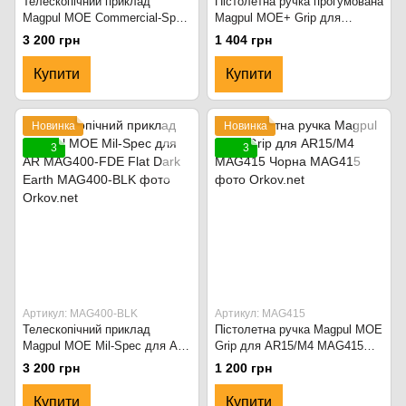
Телескопічний приклад
Пістолетна ручка прогумована
Magpul MOE Commercial-Spec
Magpul MOE+ Grip для
для AR MAG401 чорний
AR15/M4 MAG416 Чорний
3 200 грн
1 404 грн
Купити
Купити
Новинка
Новинка
3
3
Артикул: MAG400-BLK
Артикул: MAG415
Телескопічний приклад
Пістолетна ручка Magpul MOE
Magpul MOE Mil-Spec для AR
Grip для AR15/M4 MAG415
MAG400-FDE Flat Dark Earth
Чорна
3 200 грн
1 200 грн
Купити
Купити