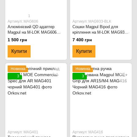
1
Артикул: MAG606
Артикул: MAG933-BLK
Алюмінієвий QD адаптер
Сошки Magpul Bipod для
Magpul на M-LOK MAG606
кріплення на M-LOK MAG933-
Черный
FDE Flat Dark Earth
1 500 грн
7 400 грн
Купити
Купити
Новинка
Новинка
3
3
Артикул: MAG401
Артикул: MAG416