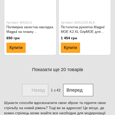
Артикул: MAG012
Артикул: MAG1165-BLK
Полімерна захистна накладка
Пістолетна рукоятка Magpul
Magpul на планку
MOE K2-XL GripMOE для
Picatinny/RIS 160 мм XT
карабінів AR15/M4 MAG1165-
650 грн
1 454 грн
MAG012-FDE Flat Dark Earth
FDE Flat Dark Earth
Купити
Купити
Показати ще 20 товарів
Назад
Вперед
1
з 42
Шукаєте способи вдосконалити свою зброю та підняти свою
стрільбу на новий рівень? Тоді ви за адресою! Це місце, де
кожен стрілець може знайти все необхідне для модернізації