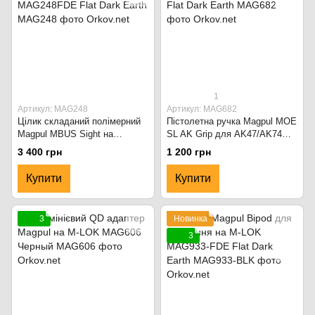
1
Артикул: MAG248
Артикул: MAG682
Цілик складаний полімерний
Пістолетна ручка Magpul MOE
Magpul MBUS Sight на
SL AK Grip для AK47/AK74
Picatinny MAG248FDE Flat
MAG682-FDE Flat Dark Earth
3 400 грн
1 200 грн
Dark Earth
Купити
Купити
3
Новинка
3