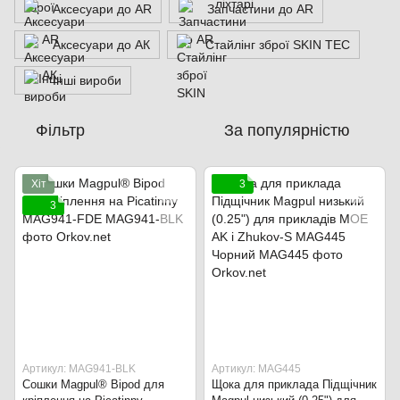
Аксесуари до AR
Запчастини до AR
Аксесуари до АК
Стайлінг зброї SKIN TEC
Інші вироби
Фільтр
За популярністю
Хіт
3
3
Артикул: MAG941-BLK
Артикул: MAG445
Сошки Magpul® Bipod для
Щока для приклада Підщічник