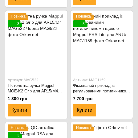
Новинка
Новинка
3
3
Артикул: MAG522
Артикул: MAG1159
Пістолетна ручка Magpul
Фіксований приклад із
MOE-K2 Grip для AR15/M4
регульованими потиличником
MAG522 Чорна
і щокою Magpul PRS Lite для
1 300 грн
7 700 грн
AR15.
Купити
Купити
Новинка
Новинка
3