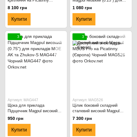
кріплення на Picatinny
Magpul низький (0.25") для
MAG941-FDE
прикладів MOE AK і Zhukov-S
8 100 грн
1 080 грн
MAG445 Чорний
Купити
Купити
3
3
Артикул: MAG447
Артикул: MAG526
Щока для приклада
Цілик боковий складний
Підщечник Magpul високий
сталевий високий Magpul
(0.75") для прикладів MOE AK
MBUS Pro на Picatinny.
950 грн
7 300 грн
та Zhukov-S MAG447 Чорний
(Європа) Чорний
Купити
Купити