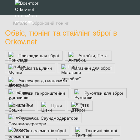
Каталог
Збройовий тюнінг
Обвіс, тюнінг та стайлінг зброї в
Orkov.net
Приклади для зброї
Антабки, Петлі
Мушки та цілики
Магазини для зброї
Аксесуари до магазинів
Планки та кронштейни
Рукоятки для зброї
Сошки
Цівки
ДТК
Глушники, Саундмодератори
Захист елементів зброї
Тактичні ліхтарі