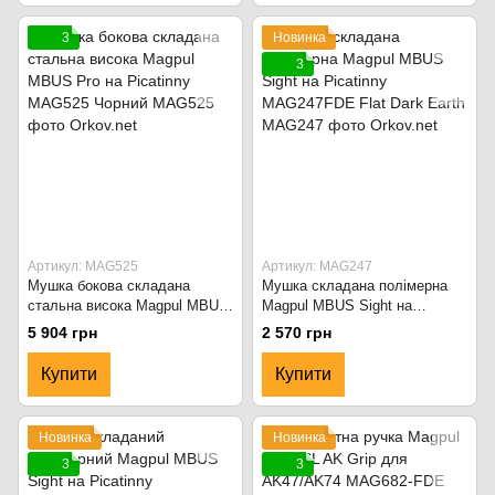
3
Новинка
3
Артикул: MAG525
Артикул: MAG247
Мушка бокова складана
Мушка складана полімерна
стальна висока Magpul MBUS
Magpul MBUS Sight на
Pro на Picatinny MAG525
Picatinny MAG247FDE Flat
5 904 грн
2 570 грн
Чорний
Dark Earth
Купити
Купити
Новинка
Новинка
3
3