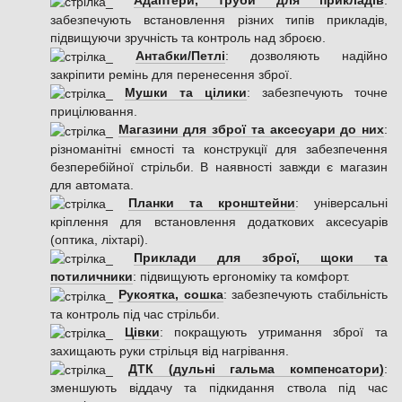
Адаптери, труби для прикладів
:
забезпечують встановлення різних типів прикладів,
підвищуючи зручність та контроль над зброєю.
Антабки/Петлі
: дозволяють надійно
закріпити ремінь для перенесення зброї.
Мушки та цілики
: забезпечують точне
прицілювання.
Магазини для зброї та аксесуари до них
:
різноманітні ємності та конструкції для забезпечення
безперебійної стрільби. В наявності завжди є магазин
для автомата.
Планки та кронштейни
: універсальні
кріплення для встановлення додаткових аксесуарів
(оптика, ліхтарі).
Приклади для зброї, щоки та
потиличники
: підвищують ергономіку та комфорт.
Рукоятка, сошка
: забезпечують стабільність
та контроль під час стрільби.
Цівки
: покращують утримання зброї та
захищають руки стрільця від нагрівання.
ДТК (дульні гальма компенсатори)
:
зменшують віддачу та підкидання ствола під час