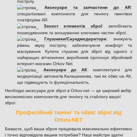
пострілу.
Аксесуари та запчастини до AR
:
спеціалізовані компоненти для тюнінгу гвинтівок
платформи AR.
Захист елементів зброї
: запобігають
пошкодженням та зношуванню ключових частин зброї.
Глушники/Саундмодератори
: знижують
рівень звуку пострілу, забезпечуючи комфорт та
маскування. Купити глушник для зброї від одного з
найкращих вітчизняних виробників пропонує збройовий
інтернет-магазин Orkov Net.
Аксесуари до АК
: комплектуючі для
модернізації автоматів Калашникова, такі як обвіс на АК,
що підвищують їх функціональність.
Необхідні аксесуари для зброї в Orkov.net — це широкий вибір
високоякісних компонентів для тюнінгу та стайлінгу вашої
зброї.
Професійний тюнінг та обвіс зброї від
Orkov.NET
Бажаєте, щоб ваша зброя працювала максимально ефективно
і точно відповідала вашим потребам? Наші майстри здатні