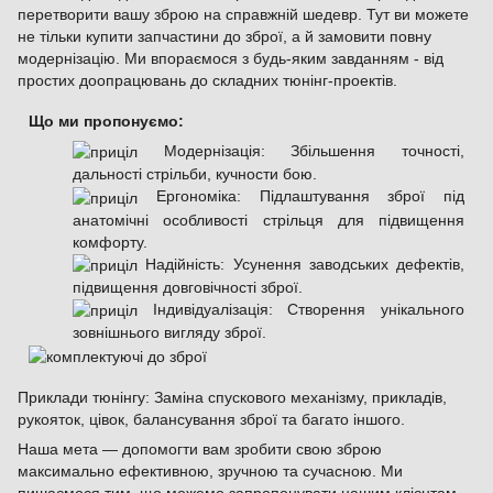
перетворити вашу зброю на справжній шедевр. Тут ви можете
не тільки купити запчастини до зброї, а й замовити повну
модернізацію. Ми впораємося з будь-яким завданням - від
простих доопрацювань до складних тюнінг-проектів.
Що ми пропонуємо:
Модернізація: Збільшення точності,
дальності стрільби, кучности бою.
Ергономіка: Підлаштування зброї під
анатомічні особливості стрільця для підвищення
комфорту.
Надійність: Усунення заводських дефектів,
підвищення довговічності зброї.
Індивідуалізація: Створення унікального
зовнішнього вигляду зброї.
Приклади тюнінгу: Заміна спускового механізму, прикладів,
рукояток, цівок, балансування зброї та багато іншого.
Наша мета — допомогти вам зробити свою зброю
максимально ефективною, зручною та сучасною. Ми
пишаємося тим, що можемо запропонувати нашим клієнтам