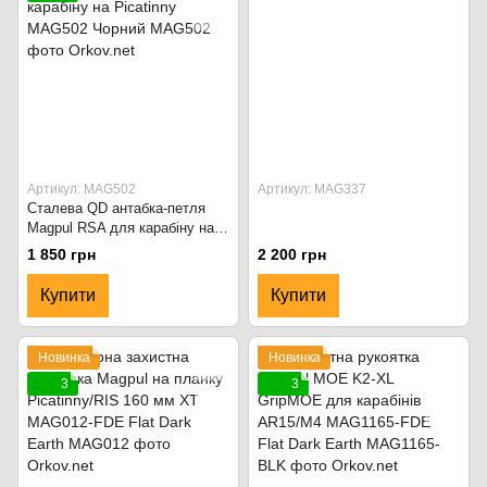
Артикул: MAG502
Артикул: MAG337
Сталева QD антабка-петля
Magpul RSA для карабіну на
Picatinny MAG502 Чорний
1 850 грн
2 200 грн
Купити
Купити
Новинка
Новинка
3
3