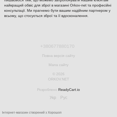
найкращий обвіс для зброї в магазині Orkov-net та професійні
консультації. Ми прагнемо бути вашим надійним партнером у
всьому, що стосується зброї та її вдосконалення.
+380677880170
Повна версія сайту
Мапа сайту
© 2026
ORKOV.NET
Розроблено
ReadyCart.io
Укр
Рус
Інтернет-магазин створений з Хорошоп