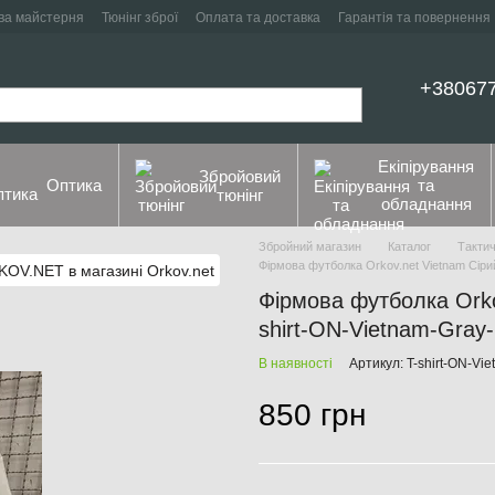
ва майстерня
Тюнінг зброї
Оплата та доставка
Гарантія та повернення
+38067
Екіпірування
Збройовий
Оптика
та
тюнінг
обладнання
Збройний магазин
Каталог
Тактич
Фірмова футболка Orkov.net Vietnam Сіри
Фірмова футболка Orkov
shirt-ON-Vietnam-Gray
В наявності
Артикул: T-shirt-ON-Vi
850 грн