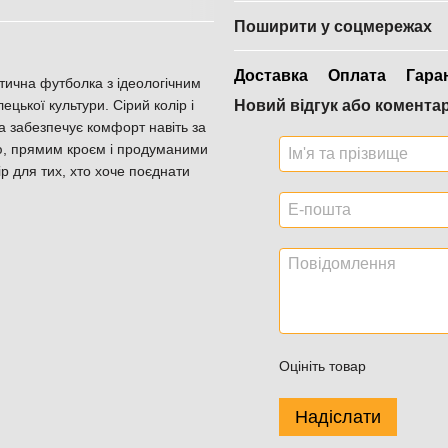
Поширити у соцмережах
Доставка
Оплата
Гара
тична футболка з ідеологічним
ецької культури. Сірий колір і
Новий відгук або комента
а забезпечує комфорт навіть за
ою, прямим кроєм і продуманими
 для тих, хто хоче поєднати
Оцініть товар
Надіслати