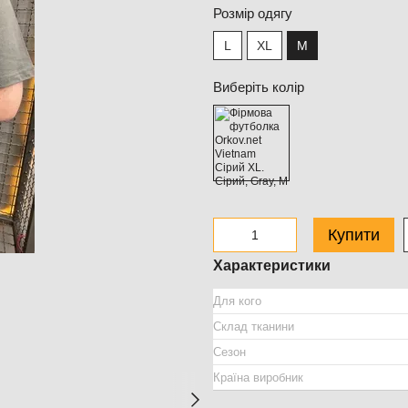
Розмір одягу
L
XL
M
Виберіть колір
Купити
Характеристики
Для кого
Склад тканини
Сезон
Країна виробник