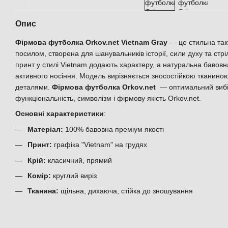
Опис
Фірмова футболка Orkov.net Vietnam Gray
— це стильна так
посилом, створена для шанувальників історії, сили духу та стріл
принт у стилі Vietnam додають характеру, а натуральна бавовн
активного носіння. Модель вирізняється зносостійкою тканин
деталями.
Фірмова футболка Orkov.net
— оптимальний вибір
функціональність, символізм і фірмову якість Orkov.net.
Основні характеристики
:
Матеріал:
100% бавовна преміум якості
Принт:
графіка "Vietnam" на грудях
Крій:
класичний, прямий
Комір:
круглий виріз
Тканина:
щільна, дихаюча, стійка до зношування