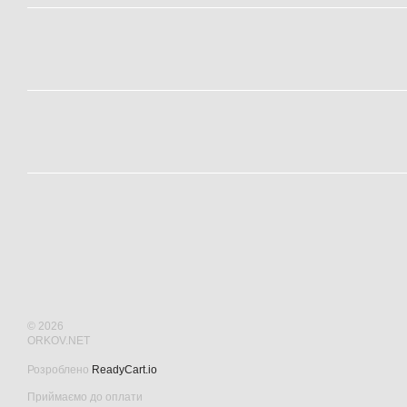
© 2026
ORKOV.NET
Розроблено
ReadyCart.io
Приймаємо до оплати