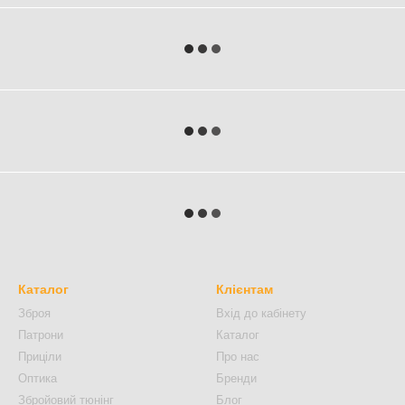
Каталог
Клієнтам
Зброя
Вхід до кабінету
Патрони
Каталог
Приціли
Про нас
Оптика
Бренди
Збройовий тюнінг
Блог