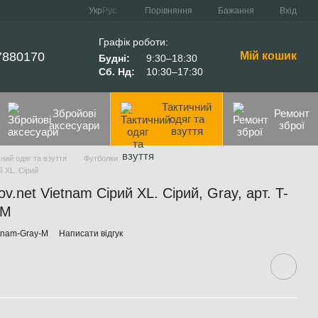
Порівняння
Укр
Рус
Бажання
Вхід
Графік роботи:
7880170
Мій кошик
Будні:
9:30–18:30
Сб. Нд:
10:30–17:30
Тактичний
Збройові
Ремонт
одяг та
аксесуари
зброї
взуття
ний одяг та взуття
Футболки
й XL. Сірий
.net Vietnam Сірий XL. Сірий, Gray, арт. T-
-M
etnam-Gray-M
Написати відгук