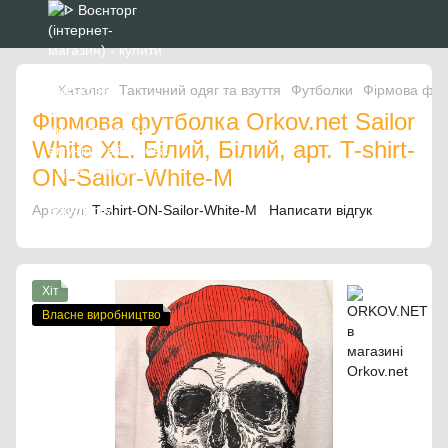
Каталог
Тактичний одяг та взуття
Футболки
Фірмова футб
Фірмова футболка Orkov.net Sailor
White XL. Білий, Білий, арт. T-shirt-
ON-Sailor-White-M
Артикул:
T-shirt-ON-Sailor-White-M
Написати відгук
Хіт
Власне виробництво