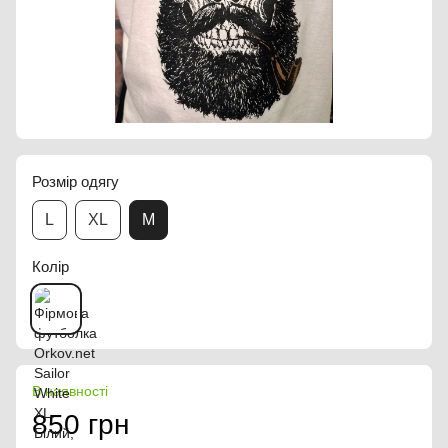
Розмір одягу
L
XL
M
Колір
В наявності
850 грн