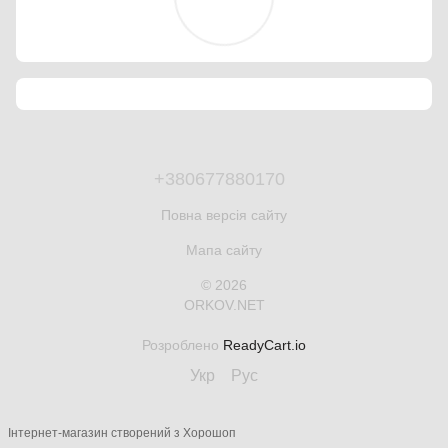
+380677880170
Повна версія сайту
Мапа сайту
© 2026
ORKOV.NET
Розроблено
ReadyCart.io
Укр
Рус
Інтернет-магазин створений з Хорошоп