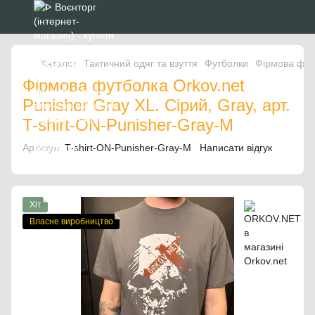
Каталог
Тактичний одяг та взуття
Футболки
Фірмова футб
Фірмова футболка Orkov.net
Punisher Gray XL. Сірий, Gray, арт.
T-shirt-ON-Punisher-Gray-M
Артикул:
T-shirt-ON-Punisher-Gray-M
Написати відгук
Хіт
Власне виробництво