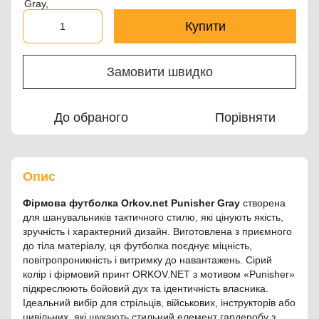
Купити
Замовити швидко
До обраного
Порівняти
Опис
Фірмова футболка Orkov.net Punisher Gray
створена
для шанувальників тактичного стилю, які цінують якість,
зручність і характерний дизайн. Виготовлена з приємного
до тіла матеріалу, ця футболка поєднує міцність,
повітропроникність і витримку до навантажень. Сірий
колір і фірмовий принт ORKOV.NET з мотивом «Punisher»
підкреслюють бойовий дух та ідентичність власника.
Ідеальний вибір для стрільців, військових, інструкторів або
цивільних, які шукають стильний елемент гардеробу з