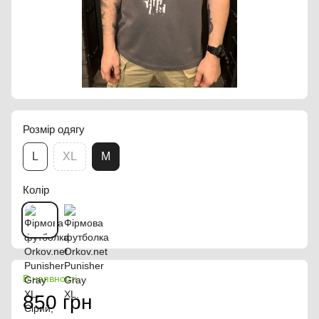
Розмір одягу
L
XL
M
Колір
В наявності
850 грн