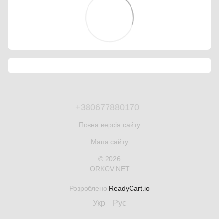
+380677880170
Повна версія сайту
Мапа сайту
© 2026
ORKOV.NET
Розроблено
ReadyCart.io
Укр
Рус