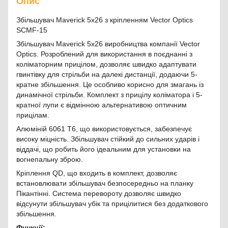
Опис
Збільшувач Maverick 5x26 з кріпленням Vector Optics
SCMF-15
Збільшувач Maverick 5x26 виробництва компанії Vector
Optics. Розроблений для використання в поєднанні з
коліматорним прицілом, дозволяє швидко адаптувати
гвинтівку для стрільби на далекі дистанції, додаючи 5-
кратне збільшення. Це особливо корисно для змагань із
динамічної стрільби. Комплект з прицілу коліматора і 5-
кратної лупи є відмінною альтернативою оптичним
прицілам.
Алюміній 6061 T6, що використовується, забезпечує
високу міцність. Збільшувач стійкий до сильних ударів і
віддачі, що робить його ідеальним для установки на
вогнепальну зброю.
Кріплення QD, що входить в комплект, дозволяє
встановлювати збільшувач безпосередньо на планку
Пікантінні. Система перевороту дозволяє швидко
відсунути збільшувач убік та прицілитися без додаткового
збільшення.
Функції: