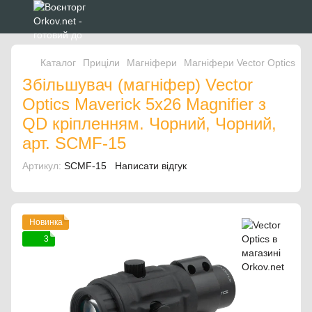
Каталог
Приціли
Магніфери
Магніфери Vector Optics
Зб
Збільшувач (магніфер) Vector
Optics Maverick 5x26 Magnifier з
QD кріпленням. Чорний, Чорний,
арт. SCMF-15
Артикул:
SCMF-15
Написати відгук
Новинка
3