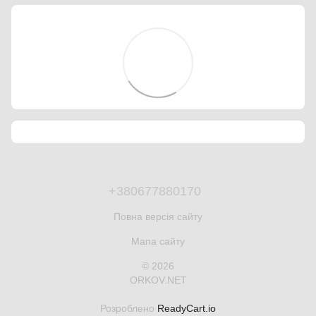
+380677880170
Повна версія сайту
Мапа сайту
© 2026
ORKOV.NET
Розроблено
ReadyCart.io