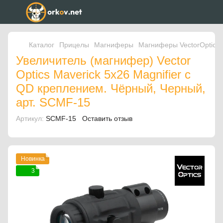
Каталог
Прицелы
Магниферы
Магниферы VectorOptics
Увеличитель (магнифер) Vector
Optics Maverick 5x26 Magnifier с
QD креплением. Чёрный, Черный,
арт. SCMF-15
Артикул:
SCMF-15
Оставить отзыв
Новинка
3