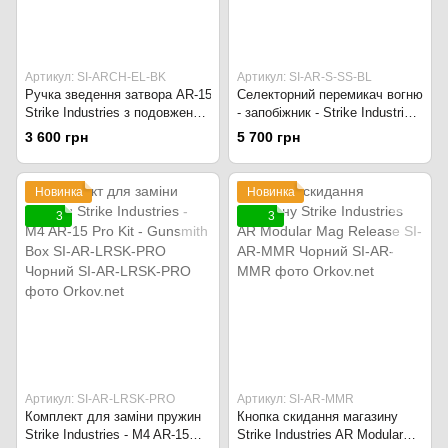
Артикул: SI-ARCH-EL-BK
Артикул: SI-AR-S-SS-BL
Ручка зведення затвора AR-15
Селекторний перемикач вогню
Strike Industries з подовженою
- запобіжник - Strike Industries
клямкою SI-ARCH-EL-RED
SI-AR-S-SS-BL чорний
3 600 грн
5 700 грн
Червоний
Новинка
Новинка
3
3
Артикул: SI-AR-LRSK-PRO
Артикул: SI-AR-MMR
Комплект для заміни пружин
Кнопка скидання магазину
Strike Industries - M4 AR-15
Strike Industries AR Modular