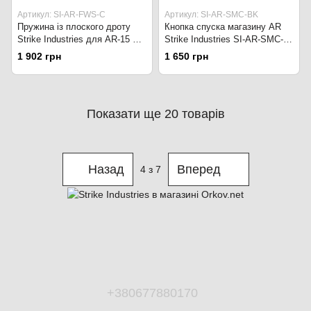
Артикул: SI-AR-FWS-C
Артикул: SI-AR-SMC-BK
Пружина із плоского дроту
Кнопка спуска магазину AR
Strike Industries для AR-15 SI-
Strike Industries SI-AR-SMC-
AR-FWS-C Золотий
RED Червоний
1 902 грн
1 650 грн
Показати ще 20 товарів
Назад
Вперед
4
з 7
+380677880170