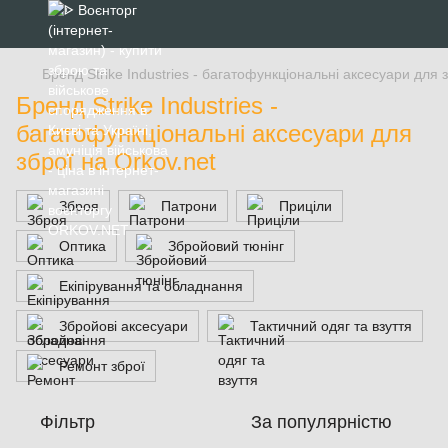
Бренд Strike Industries - багатофункціональні аксесуари для з
Бренд Strike Industries -
багатофункціональні аксесуари для
зброї на Orkov.net
Зброя
Патрони
Приціли
Оптика
Збройовий тюнінг
Екіпірування та обладнання
Збройові аксесуари
Тактичний одяг та взуття
Ремонт зброї
Фільтр
За популярністю