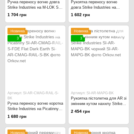
Ручка переносу вогню довга
Рукоятка переносу вогню
Strike Industries на M-LOK SI-
довга Strike Industries на
AR-CMAG-L-FDE Flat Dark
Picatinny SI-AR-CMAG-RAIL-L-
1 704 грн
1 602 грн
Earth
FDE Flat Dark Earth
Новинка
Новинка
3
3
Артикул: SI-AR-CMAG-RAIL-S-
Артикул: SI-AR-MAPG-BK
BK
Рукоятка пістолетна для AR зі
Ручка переносу вогню коротка
змінним кутом нахилу Strike
Strike Industries на Picatinny
Industries SI-AR-MAPG-BK
2 454 грн
SI-AR-CMAG-RAIL-S-FDE Flat
чорний
1 680 грн
Dark Earth
Новинка
Новинка