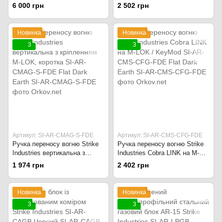
Pro Kit - Gunsmith Box SI-AR-
Mag Release SI-AR-MMR
6 000 грн
2 502 грн
LRSK-PRO Чорний
Чорний
Новинка
Новинка
3
3
Артикул: SI-AR-CMAG-S-FDE
Артикул: SI-AR-CMS-CFG-FDE
Ручка переносу вогню Strike
Ручка переносу вогню Strike
Industries вертикальна з
Industries Cobra LINK на M-
кріпленням M-LOK, коротка
LOK / KeyMod SI-AR-CMS-
1 974 грн
2 402 грн
SI-AR-CMAG-S-FDE Flat Dark
CFG-FDE Flat Dark Earth
Earth
Новинка
Новинка
3
3