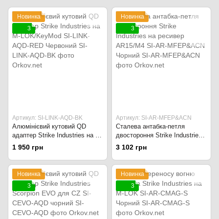
Новинка
Новинка
3
3
Артикул: SI-LINK-AQD-BK
Артикул: SI-AR-MFEP&ACN
Алюмінієвий кутовий QD
Сталева антабка-петля
адаптер Strike Industries на M-
двостороння Strike Industries
LOK/KeyMod SI-LINK-AQD-
на ресивер AR15/M4 SI-AR-
1 950 грн
3 102 грн
RED Червоний
MFEP&ACN Чорний
Новинка
Новинка
3
3