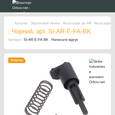
Каталог
Збройовий тюнінг
Аксесуари до AR
Аксесуари до
, Чорний, арт. SI-AR-E-FA-BK
Артикул:
SI-AR-E-FA-BK
Написати відгук
Новинка