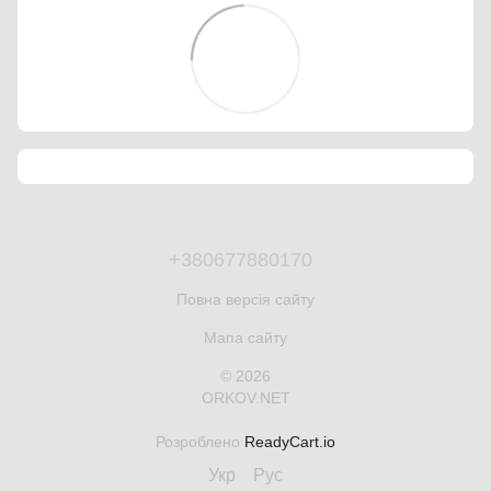
+380677880170
Повна версія сайту
Мапа сайту
© 2026
ORKOV.NET
Розроблено
ReadyCart.io
Укр
Рус