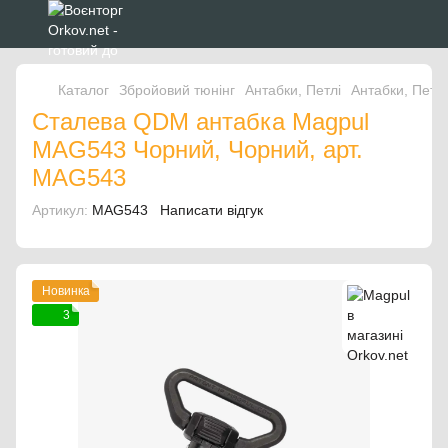
Каталог
Збройовий тюнінг
Антабки, Петлі
Антабки, Петл
Сталева QDM антабка Magpul
MAG543 Чорний, Чорний, арт.
MAG543
Артикул:
MAG543
Написати відгук
Новинка
3