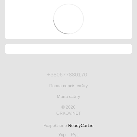
+380677880170
Повна версія сайту
Мапа сайту
© 2026
ORKOV.NET
Розроблено
ReadyCart.io
Укр
Рус