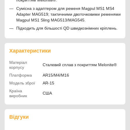
покриттям Melonite®.
Сумісна з адаптером для ременя Magpul MS1 MS4
Adapter MAG519; тактичними двоточковими ременями
Magpul MS1 Sling MAG513/MAG545.
Підходить для більшості QD швидкознімних кріплень.
Характеристики
Матеріал
Сталевий сплав з покриттям Melonite®
корпусу
Платформа
AR15/М4/М16
Модель зброї
AR-15
Країна
США
виробник
Відгуки