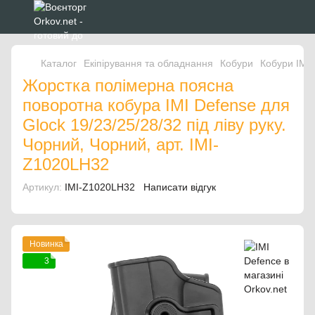
Каталог
Екіпірування та обладнання
Кобури
Кобури IMI
Жорстка полімерна поясна
поворотна кобура IMI Defense для
Glock 19/23/25/28/32 під ліву руку.
Чорний, Чорний, арт. IMI-
Z1020LH32
Артикул:
IMI-Z1020LH32
Написати відгук
Новинка
3