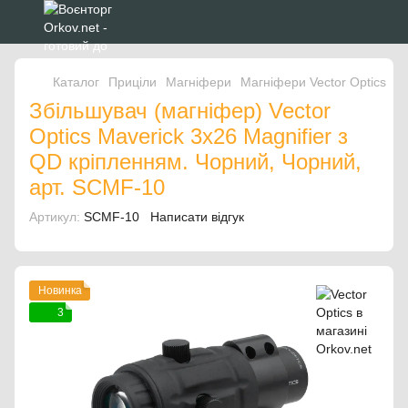
Каталог
Приціли
Магніфери
Магніфери Vector Optics
Зб
Збільшувач (магніфер) Vector
Optics Maverick 3x26 Magnifier з
QD кріпленням. Чорний, Чорний,
арт. SCMF-10
Артикул:
SCMF-10
Написати відгук
Новинка
3