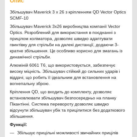
Опис
Збільшувач Maverick 3 x 26 з кріпленням QD Vector Optics
SCMF-10
Збільшувач Maverick 3x26 виробництва компанії Vector
Optics. Розроблений для використання в поєднанні з
прицілом коліматора, дозволяє швидко адаптувати
гвинтівку для стрільби на далекі дистанції, додаючи 3-
кратне збільшення. Це особливо корисно для змагань із
динамічної стрільби.
Алюміній 6061 T6, що використовується, забезпечує
високу міцність. Збільшувач стійкий до сильних ударів і
віддачі, що робить її ідеальним для встановлення на
вогнепальну зброю.
Кріплення QD, що входить до комплекту, дозволяє
встановлювати збільшувач безпосередньо на планку
Пікантінні. Система перевороту дозволяє швидко
відсунути збільшувач убік та прицілитися без додаткового
збільшення.
Функції:
Збільшує прицільні можливості звичайних прицілів