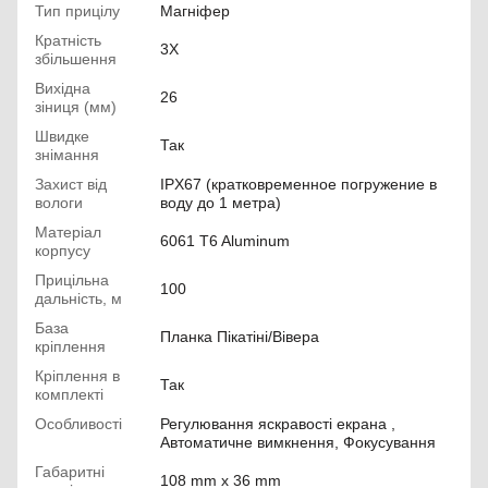
Тип прицілу
Магніфер
Кратність
3X
збільшення
Вихідна
26
зіниця (мм)
Швидке
Так
знімання
Захист від
IPX67 (кратковременное погружение в
вологи
воду до 1 метра)
Матеріал
6061 T6 Aluminum
корпусу
Прицільна
100
дальність, м
База
Планка Пікатіні/Вівера
кріплення
Кріплення в
Так
комплекті
Особливості
Регулювання яскравості екрана ,
Автоматичне вимкнення, Фокусування
Габаритні
108 mm x 36 mm