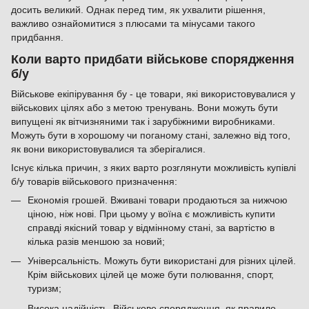
досить великий. Однак перед тим, як ухвалити рішення,
важливо ознайомитися з плюсами та мінусами такого
придбання.
Коли варто придбати військове спорядження
б/у
Військове екіпірування бу - це товари, які використовувалися у
військових цілях або з метою тренувань. Вони можуть бути
випущені як вітчизняними так і зарубіжними виробниками.
Можуть бути в хорошому чи поганому стані, залежно від того,
як вони використовувалися та зберігалися.
Існує кілька причин, з яких варто розглянути можливість купівлі
б/у товарів військового призначення:
Економія грошей. Вживані товари продаються за нижчою
ціною, ніж нові. При цьому у воїна є можливість купити
справді якісний товар у відмінному стані, за вартістю в
кілька разів меншою за новий;
Універсальність. Можуть бути використані для різних цілей.
Крім військових цілей це може бути полювання, спорт,
туризм;
Висока надійність. Військове спорядження, як правило,