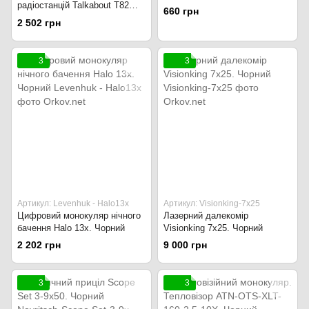
радіостанцій Talkabout T82
660 грн
EXTREME з дисплеєм.
2 502 грн
Чорний
3
3
Артикул: Levenhuk - Halo13x
Артикул: Visionking-7x25
Цифровий монокуляр нічного
Лазерний далекомір
бачення Halo 13x. Чорний
Visionking 7x25. Чорний
2 202 грн
9 000 грн
3
3