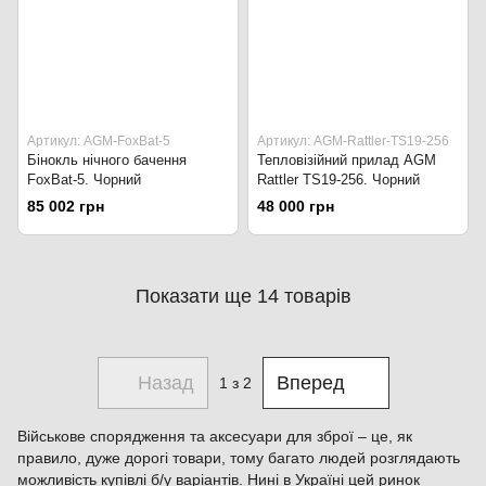
Артикул: AGM-FoxBat-5
Артикул: AGM-Rattler-TS19-256
Бінокль нічного бачення
Тепловізійний прилад AGM
FoxBat-5. Чорний
Rattler TS19-256. Чорний
85 002 грн
48 000 грн
Показати ще 14 товарів
Назад
Вперед
1
з 2
Військове спорядження та аксесуари для зброї – це, як
правило, дуже дорогі товари, тому багато людей розглядають
можливість купівлі б/у варіантів. Нині в Україні цей ринок