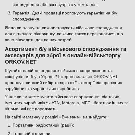
спорядження або аксесуарів є у комплекті;
Гарантія. Деякі продавці пропонують гарантію на б/у
спорядження.
Якщо ви плануєте використовувати військове спорядження
для активного відпочинку, важливо також переконатися, що
воно підходить для ваших потреб.
Асортимент б/у військового спорядження та
аксесуарів для зброї в онлайн-військторгу
ORKOV.NET
Шукайте надійне, недороге військове спорядження та
екіпірування б у в Україні? Інтернет магазин ORKOV.NET
пропонує широкий вибір товарів цієї категорії від провідних
зарубіжних та українських виробників.
У нас ви зможете купити військове спорядження від таких
іменитих виробників як ATN, Motorola, MFT і багатьох інших за
цінами, які вас порадують.
На сайті магазину у розділі «Вживане» ви знайдете:
Портативні радіостанції (рації);
Телевізійні приціли;