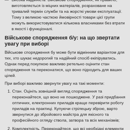
виготовляється із міцних матеріалів, розраховане на
тривалий термін служби та на жорсткі умови експлуатації.
Тому з великою часткою ймовірності товари цієї групи
можуть використовуватися кількома власниками без втрати
в якості і функціоналі.
Військове спорядження б/у: на що звертати
увагу при виборі
Військове спорядження бу може бути відмінним варіантом для
тих, хто шукає недорогий та надійний спосіб екіпіруватись.
Однак перед покупкою важливо ретельно оцінити стан
спорядження та переконатися, що воно підходить для ваших
цілей.
При виборі важливо звернути увагу на такі моменти:
Стан. Оцініть зовнішній вигляд спорядження та
переконайтеся, що воно не пошкоджене. У разі придбання
оптичних, електронних приладів краще перевірити роботу
приладів на практиці. Купуючи стрілецьку зброю, варто
звернутися до збройового майстра для якісного та
професійного огляду ствола, затвора та всіх механізмів;
Комплектність. Переконайтеся, що всі необхідні елементи