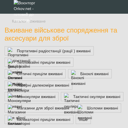
Каталог
Вживане
Вживане військове спорядження та
аксесуари для зброї
Портативні радіостанції (рації ) вживані
Тепловізійні приціли вживані
Оптичні приціли вживані
Біноклі вживані
Лазерні далекоміри вживані
Монокуляри вживані
Тактичні окуляри вживані
Магазини для зброї вживані
Шоломи вживані
Коліматорні приціли вживані
Інше