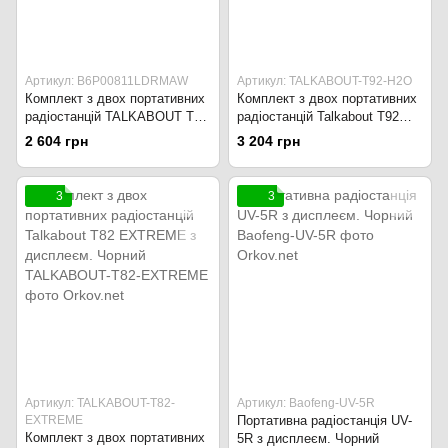
Артикул: B6P00811LDRMAW
Артикул: TALKABOUT-T92-H2O
Комплект з двох портативних
Комплект з двох портативних
радіостанцій TALKABOUT T62
радіостанцій Talkabout T92
з дисплеєм. Чорний
H2O з дисплеєм. Жовтий
2 604 грн
3 204 грн
3
3
Артикул: TALKABOUT-T82-
Артикул: Baofeng-UV-5R
EXTREME
Портативна радіостанція UV-
Комплект з двох портативних
5R з дисплеєм. Чорний