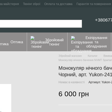
ва майстерня
Тюнінг зброї
Оплата та доставка
Гарантія та повернення
+38067
Екіпірування
Збройовий
Оптика
та
тюнінг
обладнання
Збройний магазин
Каталог
Вжива
Монокуляр нічного бачення NVMT Spartan
Монокуляр нічного ба
Чорний, арт. Yukon-2
Немає в наявності
Артикул: Yukon
6 000 грн