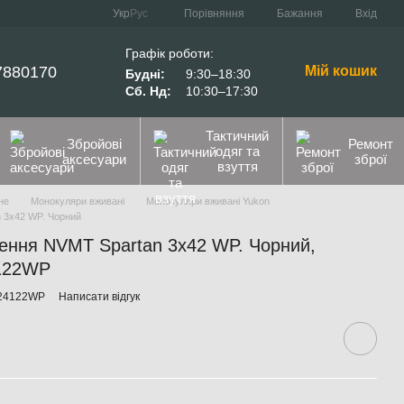
Порівняння
Укр
Рус
Бажання
Вхід
Графік роботи:
7880170
Мій кошик
Будні:
9:30–18:30
Сб. Нд:
10:30–17:30
Тактичний
Збройові
Ремонт
одяг та
аксесуари
зброї
взуття
не
Монокуляри вживані
Монокуляри вживані Yukon
 3x42 WP. Чорний
чення NVMT Spartan 3x42 WP. Чорний,
4122WP
-24122WP
Написати відгук