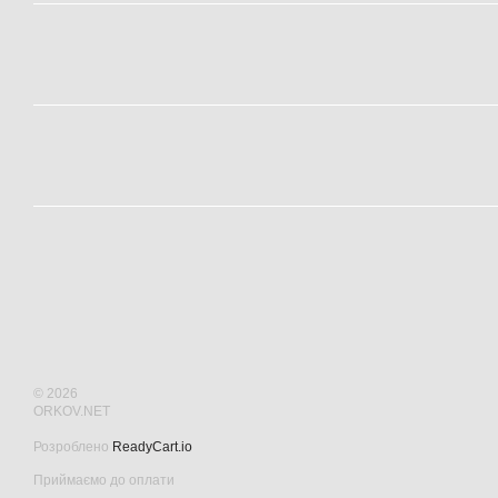
© 2026
ORKOV.NET
Розроблено
ReadyCart.io
Приймаємо до оплати