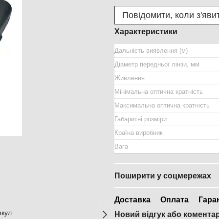
Повідомити, коли з'яви
Характеристики
Дальність виявлення (м)
Діаметр передньої лінзи, мм
Живлення
Мінімальна оптична кратність
Максимальна оптична кратність
Габаритні розміри
Країна виробник
Вага
Поширити у соцмережах
Доставка
Оплата
Гара
Новий відгук або комента