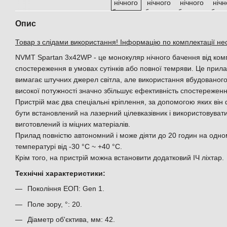
Опис
Товар з слідами використання! Інформацію по комплектації не
NVМТ Spartan 3x42WP - це монокуляр нічного бачення від ком
спостереження в умовах сутінків або повної темряви. Це прилад
вимагає штучних джерел світла, але використання вбудованого
високої потужності значно збільшує ефективність спостереженн
Пристрій має два спеціальні кріплення, за допомогою яких він 
бути встановлений на лазерний цілевказівник і використовувати
виготовлений із міцних матеріалів.
Прилад повністю автономний і може діяти до 20 годин на одн
температурі від -30 °С ~ +40 °С.
Крім того, на пристрій можна встановити додатковий ІЧ ліхтар.
Технічні характеристики:
Покоління ЕОП: Gen 1.
Поле зору, °: 20.
Діаметр об'єктива, мм: 42.