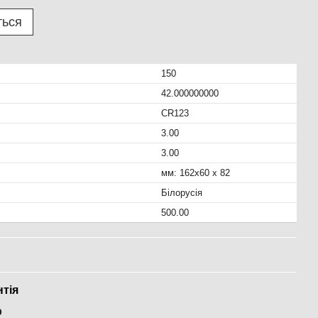
ться
150
42.000000000
CR123
3.00
3.00
мм: 162x60 x 82
Білорусія
500.00
нтія
р