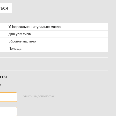
ться
Універсальне, натуральне масло
Для усіх типів
Збройне мастило
Польща
нтія
р
Увійти за допомогою