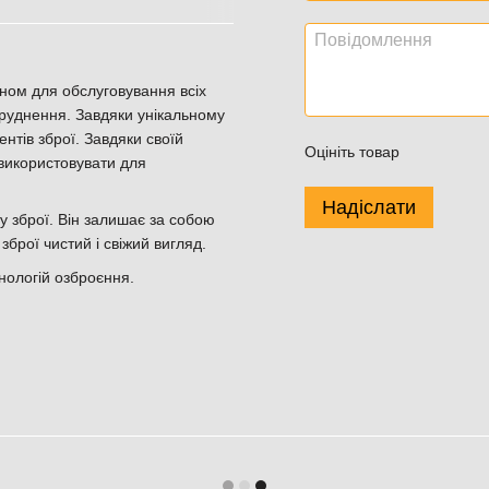
ином для обслуговування всіх
абруднення. Завдяки унікальному
нтів зброї. Завдяки своїй
Оцініть товар
 використовувати для
Надіслати
у зброї. Він залишає за собою
брої чистий і свіжий вигляд.
нологій озброєння.