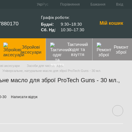
Порівняння
Укр
Рус
Бажання
Вхід
Графік роботи:
7880170
Мій кошик
Будні:
9:30–18:30
Сб. Нд:
10:30–17:30
Тактичний
Збройові
Ремонт
одяг та
аксесуари
зброї
взуття
ві аксесуари
Засоби для чистки зброї
Універсальне, натуральне масло для зброї ProTech Guns - 30 мл.
ьне масло для зброї ProTech Guns - 30 мл.,
O-30
Написати відгук