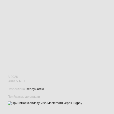
© 2026
ORKOV.NET
Розроблено
ReadyCart.io
Приймаємо до оплати