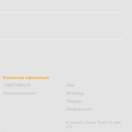
Контактна інформація
+380677880170
Viber
WhatsApp
Передзвонити вам?
Telegram
info@orkov.net
м. Київ вул. Олени Теліги 25, офіс
270