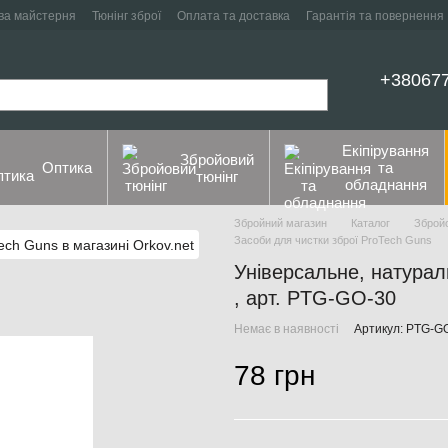
ва майстерня
Тюнінг зброї
Оплата та доставка
Гарантія та повернення
+38067
Екіпірування
Збройовий
Оптика
та
тюнінг
обладнання
Збройний магазин
Каталог
Збройо
Засоби для чистки зброї ProTech Guns
Універсальне, натурал
, арт. PTG-GO-30
Немає в наявності
Артикул: PTG-G
78 грн