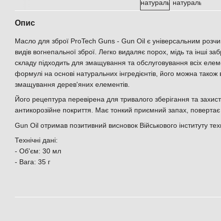
Опис
Масло для зброї ProTech Guns - Gun Oil є універсальним розч
видів вогнепальної зброї. Легко видаляє порох, мідь та інші з
складу підходить для змащування та обслуговування всіх елеме
формулі на основі натуральних інгредієнтів, його можна також
змащування дерев'яних елементів.
Його рецептура перевірена для тривалого зберігання та захист
антикорозійне покриття. Має тонкий приємний запах, повертає з
Gun Oil отримав позитивний висновок Військового інституту тех
Технічні дані:
- Об'єм: 30 мл
- Вага: 35 г