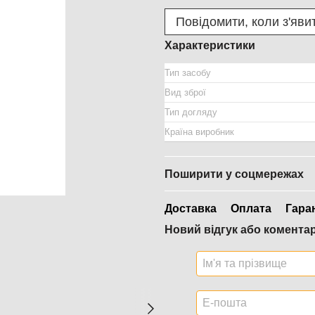
Повідомити, коли з'яви
Характеристики
Тип засобу
Вид зброї
Тип догляду
Країна виробник
Поширити у соцмережах
Доставка
Оплата
Гара
Новий відгук або комента