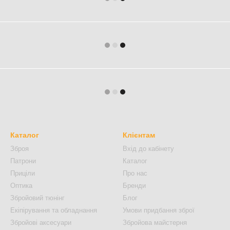
Каталог
Клієнтам
Зброя
Вхід до кабінету
Патрони
Каталог
Приціли
Про нас
Оптика
Бренди
Збройовий тюнінг
Блог
Екіпірування та обладнання
Умови придбання зброї
Збройові аксесуари
Збройова майстерня